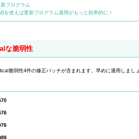
更新プログラム
CCM)を使えば更新プログラム適用がもっと効率的に！
calな脆弱性
itical脆弱性4件の修正パッチが含まれます。早めに適用しまし
670
676
076
089