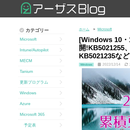
ホーム
Microsoft
カテゴリー
[Windows 1
Microsoft
開!KB5021255
Intune/Autopilot
KB5021235など
MECM
2022/12/14
Windows
Tanium
更新プログラム
Windows
Azure
Microsoft 365
予定表