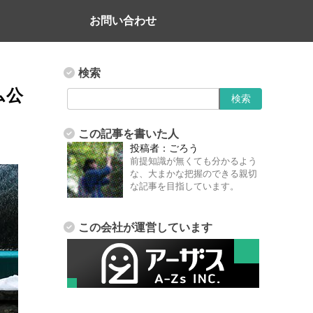
お問い合わせ
検索
ラム公
、
この記事を書いた人
投稿者：
ごろう
前提知識が無くても分かるよう
な、大まかな把握のできる親切
な記事を目指しています。
この会社が運営しています