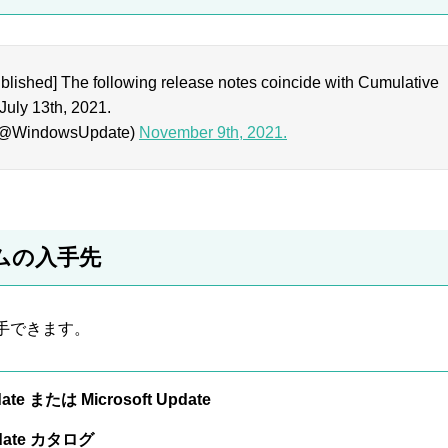
lished] The following release notes coincide with Cumulative
July 13th, 2021.
(@WindowsUpdate)
November 9th, 2021.
ムの入手先
手できます。
ate または Microsoft Update
pdate カタログ