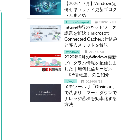
【2026年7月】Windows定
例セキュリティ更新プログ
ラムまとめ
Intune/Autopilot
2026/07/01
Intune移行のネットワーク
課題を解決！Microsoft
Connected Cacheの仕組み
と導入メリットを解説
Windows
2026/07/01
2026年6月のWindows更新
プログラム情報を配信しま
した｜無料配信サービス
「KB情報屋」のご紹介
ツール
2026/06/18
メモツールは「Obsidian」
で決まり！マークダウンで
ナレッジ蓄積を効率化する
方法