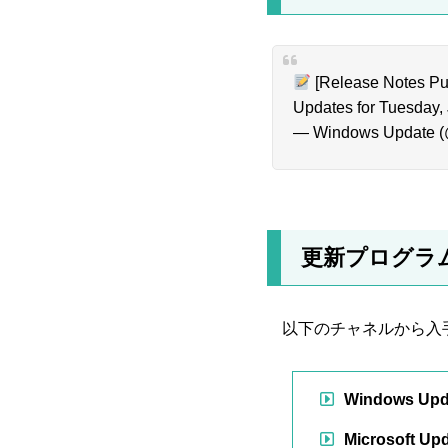
[Release Notes Pub
Updates for Tuesday, 
— Windows Update 
更新プログラ
以下のチャネルから入
Windows Upd
Microsoft U