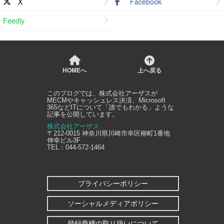
X
Facebook
Feedly
HOMEへ
上へ戻る
このブログでは、
株式会社アーザス
が
MECMやキャッシュレス決済、Microsoft
365などITについて「誰でもわかる」ような
記事を公開しています。
株式会社アーザス
〒212-0015
神奈川県
川崎市幸区
柳町1番地
伸幸ビル3F
TEL：
044-572-1464
プライバシーポリシー
ソーシャルメディアポリシー
登録商標の取り扱いについて