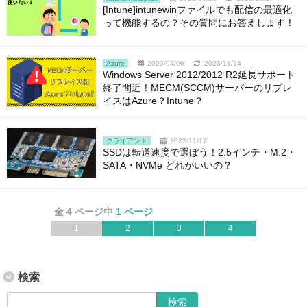
[Intune]intunewinファイルでも配信の最適化
って機能するの？その質問にお答えします！
Azure
2023/04/06
2023/11/14
Windows Server 2012/2012 R2延長サポート
終了間近！MECM(SCCM)サーバーのリプレ
イスはAzure？Intune？
クライアント
2022/11/17
SSDは転送速度で選ぼう！2.5インチ・M.2・
SATA・NVMe どれがいいの？
全 4 ページ中
1 ページ
1
2
3
4
検索