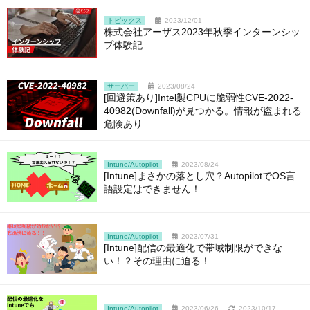
トピックス
2023/12/01
株式会社アーザス2023年秋季インターンシッ
プ体験記
サーバー
2023/08/24
[回避策あり]Intel製CPUに脆弱性CVE-2022-
40982(Downfall)が見つかる。情報が盗まれる
危険あり
Intune/Autopilot
2023/08/24
[Intune]まさかの落とし穴？AutopilotでOS言
語設定はできません！
Intune/Autopilot
2023/07/31
[Intune]配信の最適化で帯域制限ができな
い！？その理由に迫る！
Intune/Autopilot
2023/06/26
2023/10/17