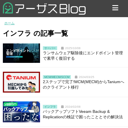
お問い合わせ
ホーム
インフラ の記事一覧
サーバー
2025/10/08
ランサムウェア駆除後にエンドポイント管理
で素早く復旧する
MCM/MECM/SCCM
2024/03/25
2ステップで完了!MCM(MECM)からTaniumへ
のクライアント移行
インフラ
2024/02/08
バックアップソフトVeeam Backup &
Replicationの検証で困ったこととその解決法