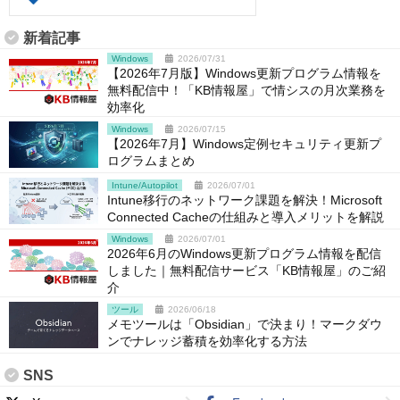
新着記事
Windows
2026/07/31
【2026年7月版】Windows更新プログラム情報を
無料配信中！「KB情報屋」で情シスの月次業務を
効率化
Windows
2026/07/15
【2026年7月】Windows定例セキュリティ更新プ
ログラムまとめ
Intune/Autopilot
2026/07/01
Intune移行のネットワーク課題を解決！Microsoft
Connected Cacheの仕組みと導入メリットを解説
Windows
2026/07/01
2026年6月のWindows更新プログラム情報を配信
しました｜無料配信サービス「KB情報屋」のご紹
介
ツール
2026/06/18
メモツールは「Obsidian」で決まり！マークダウ
ンでナレッジ蓄積を効率化する方法
SNS