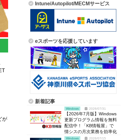
Intune/Autopilot/MECMサービス
eスポーツを応援しています
ム
ET
新着記事
Windows
2026/07/31
【2026年7月版】Windows
などが
更新プログラム情報を無料
配信中！「KB情報屋」で
情シスの月次業務を効率化
Windows
2026/07/15