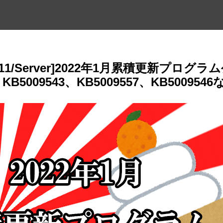
0・11/Server]2022年1月累積更新プログラ
、KB5009543、KB5009557、KB5009546