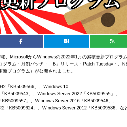
間)、MicrosoftからWindowsの2022年1月の累積更新プログラ
ラム・月例パッチ・「B」リリース・Patch Tuesday・、N
積的な更新プログラム）が公開されました。
 21H2「KB5009566」、Windows 10
04「KB5009543」、Windows Server 2022「KB5009555」、
19「KB5009557」、Windows Server 2016「KB5009546」、
12 R2「KB5009624」、Windows Server 2012「KB5009586」