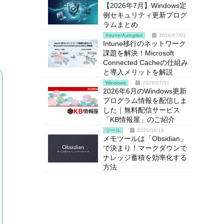
【2026年7月】Windows定
例セキュリティ更新プログ
ラムまとめ
Intune/Autopilot
2026/07/01
Intune移行のネットワーク
課題を解決！Microsoft
Connected Cacheの仕組み
と導入メリットを解説
Windows
2026/07/01
2026年6月のWindows更新
プログラム情報を配信しま
した｜無料配信サービス
「KB情報屋」のご紹介
ツール
2026/06/18
メモツールは「Obsidian」
で決まり！マークダウンで
ナレッジ蓄積を効率化する
方法