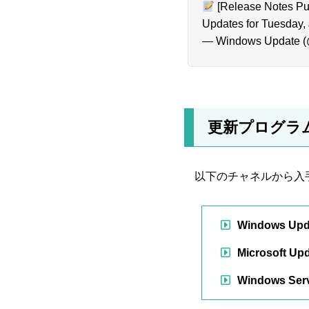
[Release Notes Pub
Updates for Tuesday, 
— Windows Update 
更新プログラ
以下のチャネルから入
Windows Upd
Microsoft U
Windows Serv