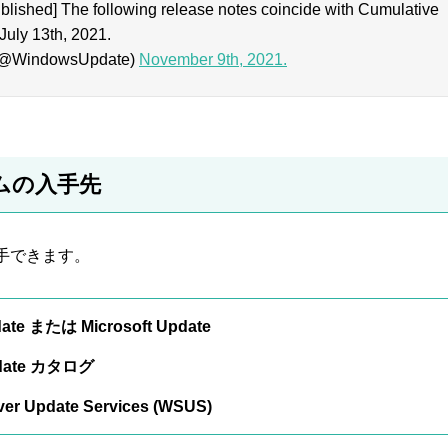
lished] The following release notes coincide with Cumulative
July 13th, 2021.
(@WindowsUpdate)
November 9th, 2021.
ムの入手先
手できます。
ate または Microsoft Update
pdate カタログ
er Update Services (WSUS)