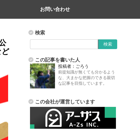
お問い合わせ
検索
ム公
など
この記事を書いた人
投稿者：
ごろう
前提知識が無くても分かるよう
な、大まかな把握のできる親切
な記事を目指しています。
この会社が運営しています