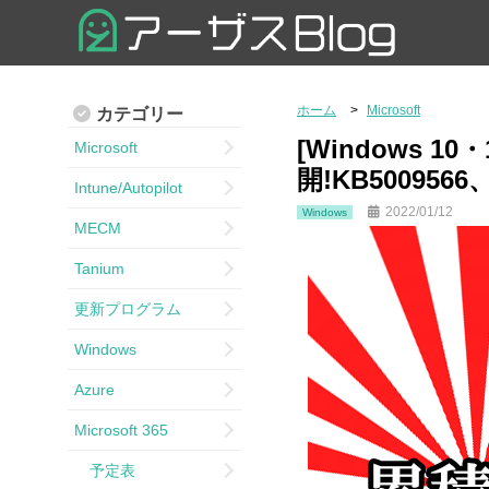
ホーム
Microsoft
カテゴリー
[Windows 1
Microsoft
開!KB5009566
Intune/Autopilot
2022/01/12
Windows
MECM
Tanium
更新プログラム
Windows
Azure
Microsoft 365
予定表