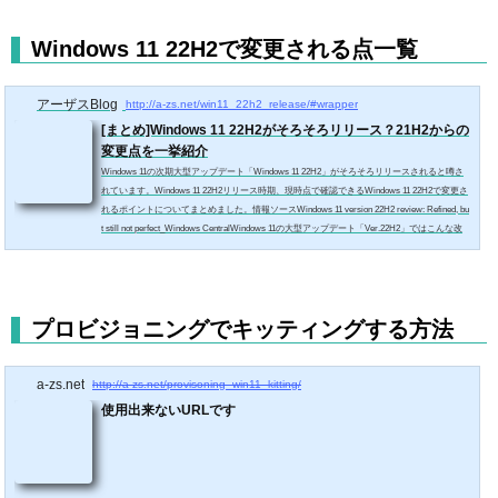
Windows 11 22H2で変更される点一覧
アーザスBlog
http://a-zs.net/win11_22h2_release/#wrapper
[まとめ]Windows 11 22H2がそろそろリリース？21H2からの
変更点を一挙紹介
Windows 11の次期大型アップデート「Windows 11 22H2」がそろそろリリースされると噂さ
れています。Windows 11 22H2リリース時期、現時点で確認できるWindows 11 22H2で変更さ
れるポイントについてまとめました。情報ソースWindows 11 version 22H2 review: Refined, bu
t still not perfect_Windows CentralWindows 11の大型アップデート「Ver.22H2」ではこんな改
良がある_ASCII.jpAnnouncing Windows 11 Insider Preview Build 22621 _ Windows Insider BlogW
indows 11 22H2 big feature update is now being readied for an imminent...
プロビジョニングでキッティングする方法
a-zs.net
http://a-zs.net/provisoning_win11_kitting/
使用出来ないURLです