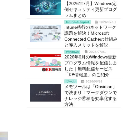
【2026年7月】Windows定
例セキュリティ更新プログ
ラムまとめ
Intune/Autopilot
2026/07/01
Intune移行のネットワーク
課題を解決！Microsoft
Connected Cacheの仕組み
と導入メリットを解説
Windows
2026/07/01
2026年6月のWindows更新
プログラム情報を配信しま
した｜無料配信サービス
「KB情報屋」のご紹介
ツール
2026/06/18
メモツールは「Obsidian」
で決まり！マークダウンで
ナレッジ蓄積を効率化する
方法