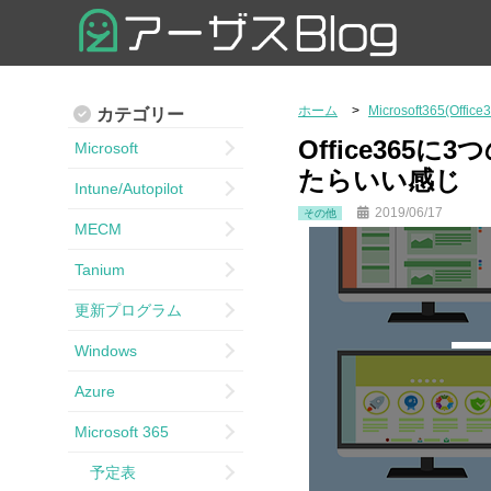
ホーム
Microsoft365(Office
カテゴリー
Office36
Microsoft
たらいい感じ
Intune/Autopilot
2019/06/17
その他
MECM
Tanium
更新プログラム
Windows
Azure
Microsoft 365
予定表