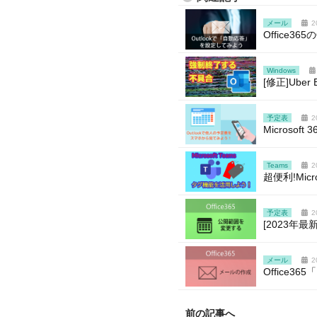
メール
2
Office3
Windows
[修正]Ube
予定表
2
Microso
Teams
2
超便利!Mic
予定表
2
[2023年
メール
2
Office
前の記事へ