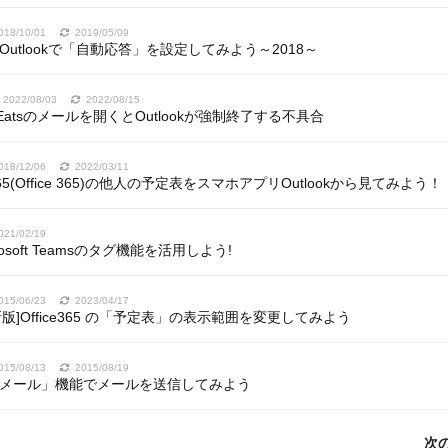
018/10/01
2019/05/09
65のOutlookで「自動応答」を設定してみよう～2018～
2022/08/03
2022/08/15
r Eatsのメールを開くとOutlookが強制終了する不具合
018/12/06
2022/03/11
ft 365(Office 365)の他人の予定表をスマホアプリOutlookから見てみよう！
021/02/19
rosoft Teamsのタグ機能を活用しよう!
015/06/23
2023/04/17
最新版]Office365 の「予定表」の表示範囲を変更してみよう
015/08/13
2015/08/19
365「メール」機能でメールを送信してみよう
次