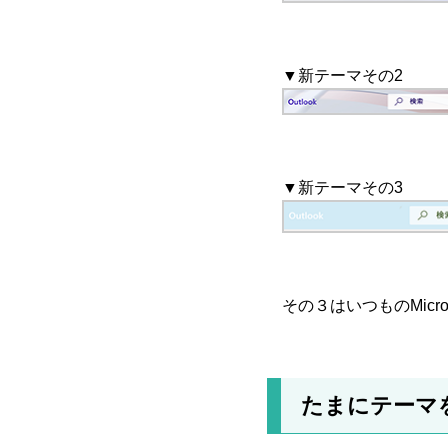
▼新テーマその2
▼新テーマその3
その３はいつものMicr
たまにテーマ