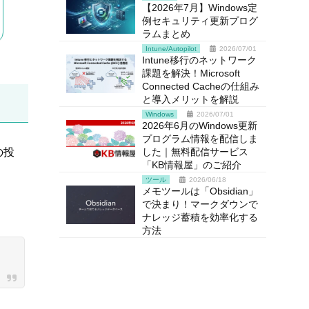
【2026年7月】Windows定
例セキュリティ更新プログ
ラムまとめ
Intune/Autopilot
2026/07/01
Intune移行のネットワーク
課題を解決！Microsoft
Connected Cacheの仕組み
と導入メリットを解説
Windows
2026/07/01
2026年6月のWindows更新
プログラム情報を配信しま
した｜無料配信サービス
の投
「KB情報屋」のご紹介
ツール
2026/06/18
メモツールは「Obsidian」
で決まり！マークダウンで
ナレッジ蓄積を効率化する
方法