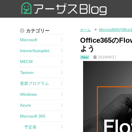
ホーム
Microsoft365(Office
カテゴリー
Office36
Microsoft
よう
Intune/Autopilot
2019/06/17
Flow
MECM
Tanium
更新プログラム
Windows
Azure
Microsoft 365
予定表