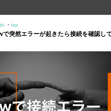
365)
Flow
5のFlowで突然エラーが起きたら接続を確認し