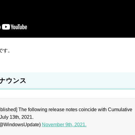
です。
のアナウンス
lished] The following release notes coincide with Cumulative
July 13th, 2021.
(@WindowsUpdate)
November 9th, 2021.