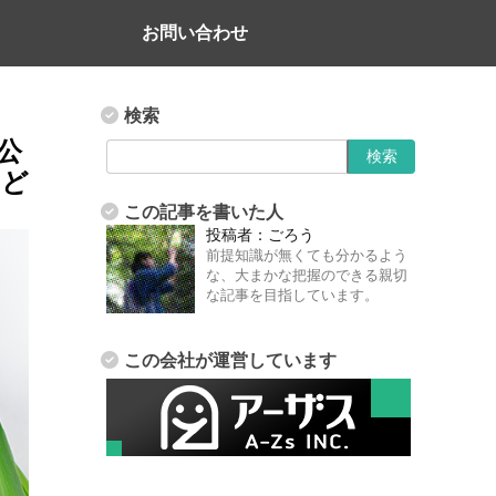
お問い合わせ
検索
ム公
など
この記事を書いた人
投稿者：
ごろう
前提知識が無くても分かるよう
な、大まかな把握のできる親切
な記事を目指しています。
この会社が運営しています