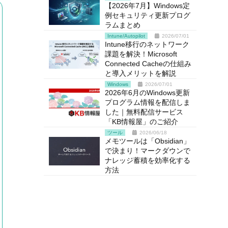
【2026年7月】Windows定
例セキュリティ更新プログ
ラムまとめ
Intune/Autopilot
2026/07/01
Intune移行のネットワーク
課題を解決！Microsoft
Connected Cacheの仕組み
と導入メリットを解説
Windows
2026/07/01
2026年6月のWindows更新
プログラム情報を配信しま
した｜無料配信サービス
「KB情報屋」のご紹介
ツール
2026/06/18
メモツールは「Obsidian」
で決まり！マークダウンで
ナレッジ蓄積を効率化する
方法