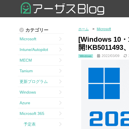
ホーム
Microsoft
カテゴリー
[Windows 1
Microsoft
開!KB5011493
Intune/Autopilot
2022/03/09
Windows
MECM
Tanium
更新プログラム
Windows
Azure
Microsoft 365
予定表