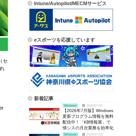
Intune/Autopilot/MECMサービス
eスポーツを応援しています
ム（セ
され
新着記事
Windows
2026/07/31
er
【2026年7月版】Windows
更新プログラム情報を無料
配信中！「KB情報屋」で
情シスの月次業務を効率化
Windows
2026/07/15