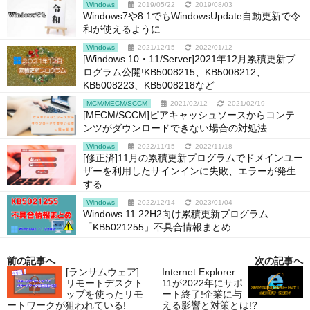
Windows
2019/05/22
2019/08/03
Windows7や8.1でもWindowsUpdate自動更新で令
和が使えるように
Windows
2021/12/15
2022/01/12
[Windows 10・11/Server]2021年12月累積更新プ
ログラム公開!KB5008215、KB5008212、
KB5008223、KB5008218など
MCM/MECM/SCCM
2021/02/12
2021/02/19
[MECM/SCCM]ピアキャッシュソースからコンテ
ンツがダウンロードできない場合の対処法
Windows
2022/11/15
2022/11/18
[修正済]11月の累積更新プログラムでドメインユー
ザーを利用したサインインに失敗、エラーが発生
する
Windows
2022/12/14
2023/01/04
Windows 11 22H2向け累積更新プログラム
「KB5021255」不具合情報まとめ
前の記事へ
次の記事へ
[ランサムウェア]
Internet Explorer
リモートデスクト
11が2022年にサポ
ップを使ったリモ
ート終了!企業に与
ートワークが狙われている!
える影響と対策とは!?