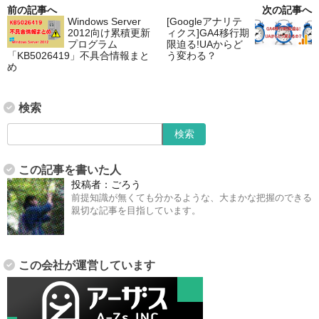
前の記事へ
次の記事へ
Windows Server
[Googleアナリテ
2012向け累積更新
ィクス]GA4移行期
プログラム
限迫る!UAからど
「KB5026419」不具合情報まと
う変わる？
め
検索
この記事を書いた人
投稿者：
ごろう
前提知識が無くても分かるような、大まかな把握のできる
親切な記事を目指しています。
この会社が運営しています