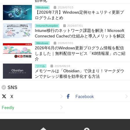
効率化
Windows
2026/07/15
【2026年7月】Windows定例セキュリティ更新プ
ログラムまとめ
Intune/Autopilot
2026/07/01
Intune移行のネットワーク課題を解決！Microsoft
Connected Cacheの仕組みと導入メリットを解説
Windows
2026/07/01
2026年6月のWindows更新プログラム情報を配信
しました｜無料配信サービス「KB情報屋」のご紹
介
ツール
2026/06/18
メモツールは「Obsidian」で決まり！マークダウ
ンでナレッジ蓄積を効率化する方法
SNS
X
Facebook
Feedly