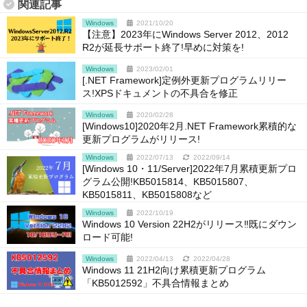
関連記事
Windows
2021/10/20
【注意】2023年にWindows Server 2012、2012
R2が延長サポート終了!早めに対策を!
Windows
2023/02/01
[.NET Framework]定例外更新プログラムリリー
ス!XPSドキュメントの不具合を修正
Windows
2020/02/28
[Windows10]2020年2月.NET Framework累積的な
更新プログラムがリリース!
Windows
2022/07/13
2022/09/14
[Windows 10・11/Server]2022年7月累積更新プロ
グラム公開!KB5015814、KB5015807、
KB5015811、KB5015808など
Windows
2022/10/19
Windows 10 Version 22H2がリリース‼既にダウン
ロード可能!
Windows
2022/04/13
2022/04/28
Windows 11 21H2向け累積更新プログラム
「KB5012592」不具合情報まとめ