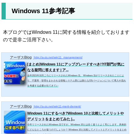
Windows 11参考記事
本ブログではWindows 11に関する情報を紹介しております
ので是非ご活用下さい。
アーザスBlog
http://a-zs.net/win11_management/
[まとめ]Windows 11にアップグレードすべき!?IT部門が気に
なる疑問に答えます | ア...
去年2021年10月ごろにリリースされたWindows 11。 Windows 11がリリースされたことによ
り、IT運用・管理をまかされる情報システム部には新たなOSバージョンについて導入や流れ
を考慮する必要が出てきてい
アーザスBlog
http://a-zs.net/win11-merit-demerit/
Windows 11にするべき?Windows 10と比較してメリットや
デメリットをまとめてみた |...
今年リリースされたWindows 11ですが、Windows 10とは全く違うとよく耳にします。具体的
にどんなところが違うのでしょうか？ Windows 10と比較してメリットとデメリットをまとめ