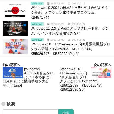
Windows
2020/09/04
2022/01/18
Windows 10 2004の日本語IMEの不具合がようや
く修正。オプション累積更新プログラム
KB4571744
Windows
2023/05/23
2023/05/24
Windows 11 22H2 Proにアップグレード後、シン
グルサインオンが​使用できない
Windows
2023/08/09
2023/08/31
[Windows 10・11/Server]2023年8月累積更新プロ
グラム公開!KB5029263、KB5029244、
KB5029247、KB5029242など
前の記事へ
次の記事へ
[Windows
[Windows 10・
Autopilot]普及がい
11/Server]2022年
よいよ本格的に！
4月累積更新プロ
知見をもとに構築手順を大公
グラム公開!KB5012592、
開！[Intune]
KB5012599、KB5012647、
KB5012596など
検索