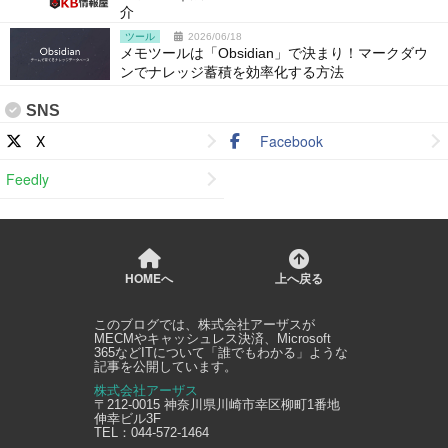
介
ツール
2026/06/18
メモツールは「Obsidian」で決まり！マークダウ
ンでナレッジ蓄積を効率化する方法
SNS
X
Facebook
Feedly
HOMEへ
上へ戻る
このブログでは、
株式会社アーザス
が
MECMやキャッシュレス決済、Microsoft
365などITについて「誰でもわかる」ような
記事を公開しています。
株式会社アーザス
〒212-0015
神奈川県
川崎市幸区
柳町1番地
伸幸ビル3F
TEL：
044-572-1464