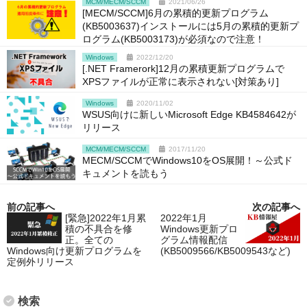
MCM/MECM/SCCM
2021/06/26
[MECM/SCCM]6月の累積的更新プログラム
(KB5003637)インストールには5月の累積的更新プ
ログラム(KB5003173)が必須なので注意！
Windows
2022/12/20
[.NET Framerork]12月の累積更新プログラムで
XPSファイルが正常に表示されない[対策あり]
Windows
2020/11/02
WSUS向けに新しいMicrosoft Edge KB4584642が
リリース
MCM/MECM/SCCM
2017/11/20
MECM/SCCMでWindows10をOS展開！～公式ド
キュメントを読もう
前の記事へ
次の記事へ
[緊急]2022年1月累
2022年1月
積の不具合を修
Windows更新プロ
正。全ての
グラム情報配信
Windows向け更新プログラムを
(KB5009566/KB5009543など)
定例外リリース
検索