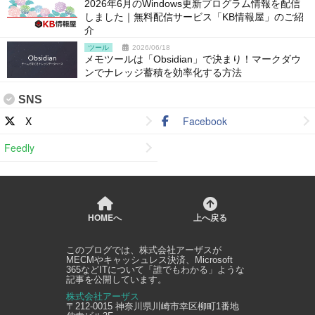
2026年6月のWindows更新プログラム情報を配信
しました｜無料配信サービス「KB情報屋」のご紹
介
ツール
2026/06/18
メモツールは「Obsidian」で決まり！マークダウ
ンでナレッジ蓄積を効率化する方法
SNS
X
Facebook
Feedly
HOMEへ
上へ戻る
このブログでは、
株式会社アーザス
が
MECMやキャッシュレス決済、Microsoft
365などITについて「誰でもわかる」ような
記事を公開しています。
株式会社アーザス
〒212-0015
神奈川県
川崎市幸区
柳町1番地