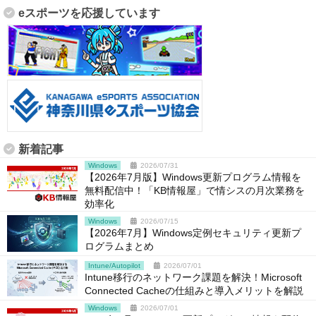
eスポーツを応援しています
新着記事
Windows
2026/07/31
【2026年7月版】Windows更新プログラム情報を
無料配信中！「KB情報屋」で情シスの月次業務を
効率化
Windows
2026/07/15
【2026年7月】Windows定例セキュリティ更新プ
ログラムまとめ
Intune/Autopilot
2026/07/01
Intune移行のネットワーク課題を解決！Microsoft
Connected Cacheの仕組みと導入メリットを解説
Windows
2026/07/01