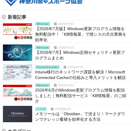
新着記事
Windows
2026/07/31
【2026年7月版】Windows更新プログラム情報を
無料配信中！「KB情報屋」で情シスの月次業務を
効率化
Windows
2026/07/15
【2026年7月】Windows定例セキュリティ更新プ
ログラムまとめ
Intune/Autopilot
2026/07/01
Intune移行のネットワーク課題を解決！Microsoft
Connected Cacheの仕組みと導入メリットを解説
Windows
2026/07/01
2026年6月のWindows更新プログラム情報を配信
しました｜無料配信サービス「KB情報屋」のご紹
介
ツール
2026/06/18
メモツールは「Obsidian」で決まり！マークダウ
ンでナレッジ蓄積を効率化する方法