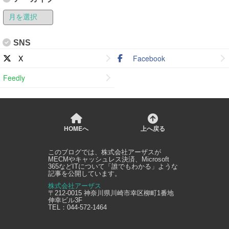
SNS
X
Facebook
Feedly
HOMEへ
上へ戻る
このブログでは、
株式会社アーザス
が
MECMやキャッシュレス決済、Microsoft
365などITについて「誰でもわかる」ような
記事を公開しています。
株式会社アーザス
〒212-0015
神奈川県
川崎市幸区
柳町1番地
伸幸ビル3F
TEL：
044-572-1464