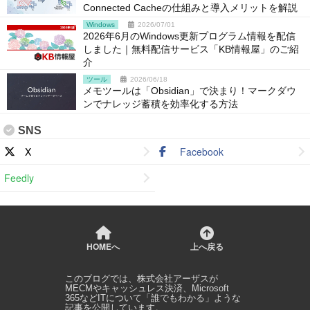
Connected Cacheの仕組みと導入メリットを解説
Windows
2026/07/01
2026年6月のWindows更新プログラム情報を配信
しました｜無料配信サービス「KB情報屋」のご紹
介
ツール
2026/06/18
メモツールは「Obsidian」で決まり！マークダウ
ンでナレッジ蓄積を効率化する方法
SNS
X
Facebook
Feedly
HOMEへ
上へ戻る
このブログでは、
株式会社アーザス
が
MECMやキャッシュレス決済、Microsoft
365などITについて「誰でもわかる」ような
記事を公開しています。