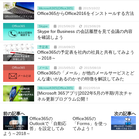
Microsoft365(Office365)
2015/10/22
Office365からOffice2016をインストールする方法
Skype
2015/06/29
2015/06/26
Skype for Business の会話履歴を見て会議の内容
を確認しよう
予定表
2018/09/25
Office365の予定表を社内の社員と共有してみよう
～2018～
メール
2015/05/22
2015/08/19
Office365の「メール」が他のメールサービスとど
んな違いがあるのかその特徴を解説してみた
Microsoft365(Office365)
2022/05/19
[Microsoft 365アプリ]2022年5月の半期/月次チャ
ネル更新プログラム公開！
前の記事へ
次の記事へ
Office365の
Office365の
Outlookで「自動応
「Forms」を使っ
答」を設定してみ
てみよう！
よう～2018～