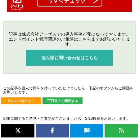
記事は株式会社アーザスでの導入事例が元になっております。
エンドポイント管理関連のご相談はこちらまでお願いいたしま
す。
法人様お問い合わせはこちら
この記事を読んで興味を持っていただけましたら、下記のボタンからご購読を
お願いします。
RSSで購読する
feedlyで購読する
記事に関するご意見・ご質問がございましたら、SNS投稿をお願いします。