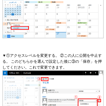
▼①アクセスレベルを変更する。 ②この人に公開を中止す
る。 このどちらかを選んで設定した後に③の「保存」を押
してください。これで変更できます。