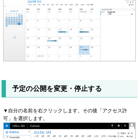
予定の公開を変更・停止する
▼自分の名前を右クリックします。その後「アクセス許
可」を選択します。