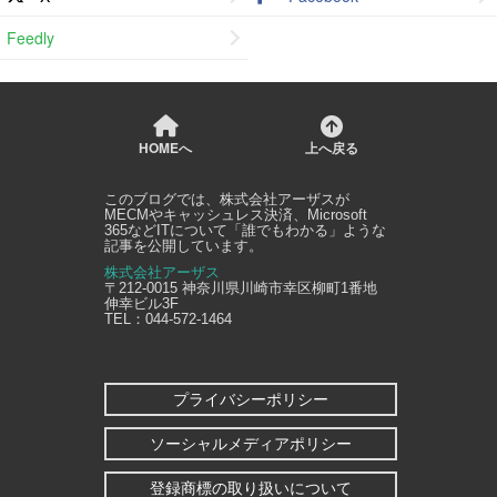
Feedly
HOMEへ
上へ戻る
このブログでは、
株式会社アーザス
が
MECMやキャッシュレス決済、Microsoft
365などITについて「誰でもわかる」ような
記事を公開しています。
株式会社アーザス
〒212-0015
神奈川県
川崎市幸区
柳町1番地
伸幸ビル3F
TEL：
044-572-1464
プライバシーポリシー
ソーシャルメディアポリシー
登録商標の取り扱いについて