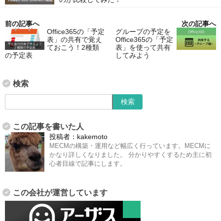
前の記事へ
次の記事へ
Office365の「予定
グループの予定を
表」の共有で覚え
Office365の「予定
ておこう！2種類
表」を使って共有
の予定表
してみよう
検索
この記事を書いた人
投稿者：
kakemoto
MECMの構築・運用など幅広く行っています。MECMに
かなり詳しくなりました。 分かりやすくするため主に初
心者目線で記事にします。
この会社が運営しています