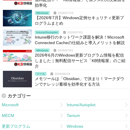
効率化
Windows
2026/07/15
【2026年7月】Windows定例セキュリティ更新プ
ログラムまとめ
Intune/Autopilot
2026/07/01
Intune移行のネットワーク課題を解決！Microsoft
Connected Cacheの仕組みと導入メリットを解説
Windows
2026/07/01
2026年6月のWindows更新プログラム情報を配信
しました｜無料配信サービス「KB情報屋」のご紹
介
ツール
2026/06/18
メモツールは「Obsidian」で決まり！マークダウ
ンでナレッジ蓄積を効率化する方法
カテゴリー
Microsoft
Intune/Autopilot
MECM
Tanium
更新プログラム
Windows