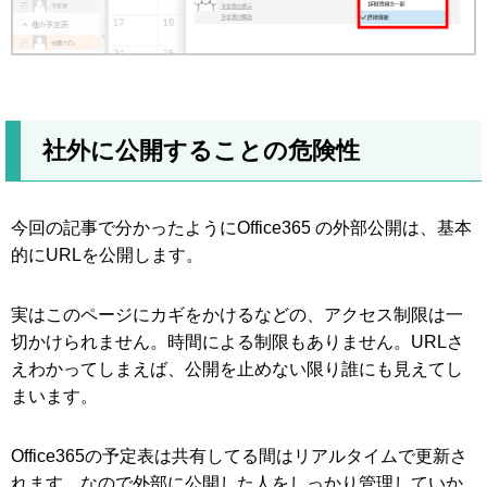
社外に公開することの危険性
今回の記事で分かったようにOffice365 の外部公開は、基本
的にURLを公開します。
実はこのページにカギをかけるなどの、アクセス制限は一
切かけられません。時間による制限もありません。URLさ
えわかってしまえば、公開を止めない限り誰にも見えてし
まいます。
Office365の予定表は共有してる間はリアルタイムで更新さ
れます。なので外部に公開した人をしっかり管理していか