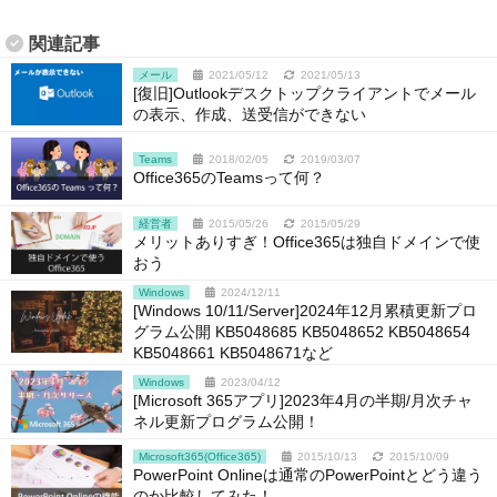
関連記事
メール
2021/05/12
2021/05/13
[復旧]Outlookデスクトップクライアントでメール
の表示、作成、送受信ができない
Teams
2018/02/05
2019/03/07
Office365のTeamsって何？
経営者
2015/05/26
2015/05/29
メリットありすぎ！Office365は独自ドメインで使
おう
Windows
2024/12/11
[Windows 10/11/Server]2024年12月累積更新プロ
グラム公開 KB5048685 KB5048652 KB5048654
KB5048661 KB5048671など
Windows
2023/04/12
[Microsoft 365アプリ]2023年4月の半期/月次チャ
ネル更新プログラム公開！
Microsoft365(Office365)
2015/10/13
2015/10/09
PowerPoint Onlineは通常のPowerPointとどう違う
のか比較してみた！