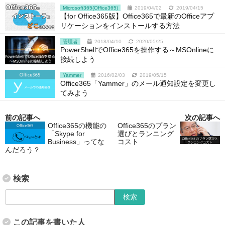
Microsoft365(Office365)
2019/04/02
2019/04/15
【for Office365版】Office365で最新のOfficeアプ
リケーションをインストールする方法
管理者
2018/04/10
2020/05/25
PowerShellでOffice365を操作する～MSOnlineに
接続しよう
Yammer
2016/02/03
2019/05/15
Office365「Yammer」のメール通知設定を変更し
てみよう
前の記事へ
次の記事へ
Office365の機能の
Office365のプラン
「Skype for
選びとランニング
Business」ってな
コスト
んだろう？
検索
この記事を書いた人