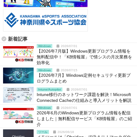
新着記事
Windows
2026/07/31
【2026年7月版】Windows更新プログラム情報を
無料配信中！「KB情報屋」で情シスの月次業務を
効率化
Windows
2026/07/15
【2026年7月】Windows定例セキュリティ更新プ
ログラムまとめ
Intune/Autopilot
2026/07/01
Intune移行のネットワーク課題を解決！Microsoft
Connected Cacheの仕組みと導入メリットを解説
Windows
2026/07/01
2026年6月のWindows更新プログラム情報を配信
しました｜無料配信サービス「KB情報屋」のご紹
介
ツール
2026/06/18
メモツールは「Obsidian」で決まり！マークダウ