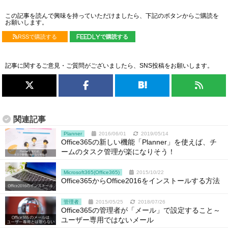
この記事を読んで興味を持っていただけましたら、下記のボタンからご購読を
お願いします。
RSSで購読する
feedlyで購読する
記事に関するご意見・ご質問がございましたら、SNS投稿をお願いします。
関連記事
Planner
2016/06/01
2019/05/14
Office365の新しい機能「Planner」を使えば、チ
ームのタスク管理が楽になりそう！
Microsoft365(Office365)
2015/10/22
Office365からOffice2016をインストールする方法
管理者
2015/05/25
2018/07/26
Office365の管理者が「メール」で設定すること～
ユーザー専用ではないメール