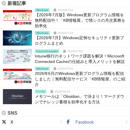
新着記事
Windows
2026/07/31
【2026年7月版】Windows更新プログラム情報を
無料配信中！「KB情報屋」で情シスの月次業務を
効率化
Windows
2026/07/15
【2026年7月】Windows定例セキュリティ更新プ
ログラムまとめ
Intune/Autopilot
2026/07/01
Intune移行のネットワーク課題を解決！Microsoft
Connected Cacheの仕組みと導入メリットを解説
Windows
2026/07/01
2026年6月のWindows更新プログラム情報を配信
しました｜無料配信サービス「KB情報屋」のご紹
介
ツール
2026/06/18
メモツールは「Obsidian」で決まり！マークダウ
ンでナレッジ蓄積を効率化する方法
SNS
X
Facebook