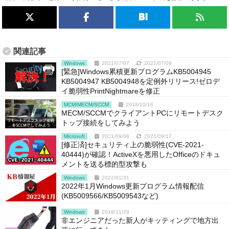
関連記事
Windows
2021/07/07
2021/07/09
[緊急]Windows累積更新プログラムKB5004945
KB5004947 KB5004948を定例外リリース!ゼロデ
イ脆弱性PrintNightmareを修正
MCM/MECM/SCCM
2018/10/16
MECM/SCCMでクライアントPCにリモートデスク
トップ接続をしてみよう
Microsoft
2021/09/08
2021/09/17
[修正済]セキュリティ上の脆弱性(CVE-2021-
40444)が確認！ActiveXを悪用したOfficeのドキュ
メントを送る標的型攻撃も
Windows
2022/01/31
2022年1月Windows更新プログラム情報配信
(KB5009566/KB5009543など)
Windows
2019/11/29
非エンジニアだった新人がキッティングで地方出