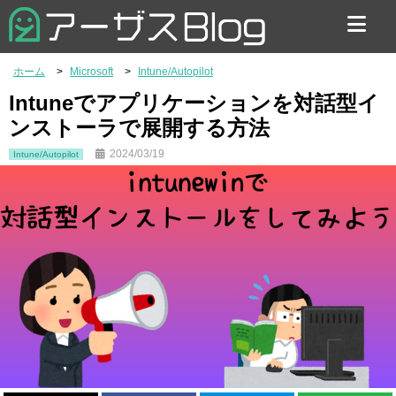
お問い合わせ
ホーム
Microsoft
Intune/Autopilot
Intuneでアプリケーションを対話型イ
ンストーラで展開する方法
2024/03/19
Intune/Autopilot