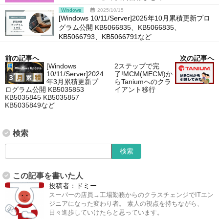
Windows
2025/10/15
[Windows 10/11/Server]2025年10月累積更新プロ
グラム公開 KB5066835、KB5066835、
KB5066793、KB5066791など
前の記事へ
次の記事へ
[Windows
2ステップで完
10/11/Server]2024
了!MCM(MECM)か
年3月累積更新プ
らTaniumへのクラ
ログラム公開 KB5035853
イアント移行
KB5035845 KB5035857
KB5035849など
検索
この記事を書いた人
投稿者：
ドミー
スーパーの店員→工場勤務からのクラスチェンジでITエン
ジニアになった変わり者。 素人の視点を持ちながら、
日々進歩していけたらと思っています。