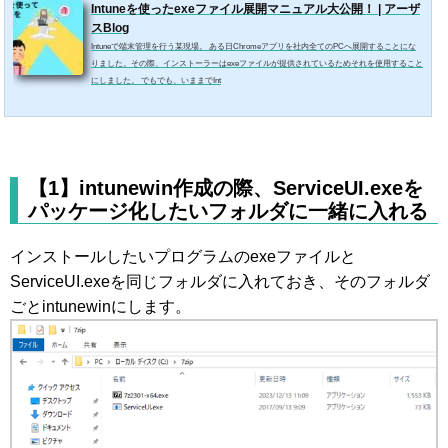
Intuneを使ったexeファイル展開マニュアル大公開！ | アーザ
スBlog
Intuneで端末管理を行う某現場。 ある日Chromeアプリを社内全てのPCへ展開することにな
りました。その際、インストーラーはexeファイルが提供されているためそれを使用すること
にしました。 でもでも、いままでInt
【1】intunewin作成の際、ServiceUI.exeを
パッケージ化したいフォルダに一緒に入れる
インストールしたいプログラムのexeファイルと
ServiceUI.exeを同じフォルダに入れておき、そのフォルダ
ごとintunewinにします。