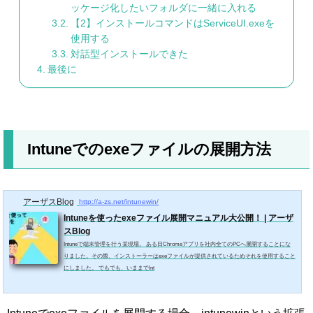
ッケージ化したいフォルダに一緒に入れる
【2】インストールコマンドはServiceUI.exeを
使用する
対話型インストールできた
最後に
Intuneでのexeファイルの展開方法
アーザスBlog
http://a-zs.net/intunewin/
Intuneを使ったexeファイル展開マニュアル大公開！ | アーザ
スBlog
Intuneで端末管理を行う某現場。 ある日Chromeアプリを社内全てのPCへ展開することにな
りました。その際、インストーラーはexeファイルが提供されているためそれを使用すること
にしました。 でもでも、いままでInt