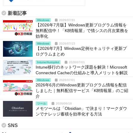
新着記事
Windows
2026/07/31
【2026年7月版】Windows更新プログラム情報を
無料配信中！「KB情報屋」で情シスの月次業務を
効率化
Windows
2026/07/15
【2026年7月】Windows定例セキュリティ更新プ
ログラムまとめ
Intune/Autopilot
2026/07/01
Intune移行のネットワーク課題を解決！Microsoft
Connected Cacheの仕組みと導入メリットを解説
Windows
2026/07/01
2026年6月のWindows更新プログラム情報を配信
しました｜無料配信サービス「KB情報屋」のご紹
介
ツール
2026/06/18
メモツールは「Obsidian」で決まり！マークダウ
ンでナレッジ蓄積を効率化する方法
SNS