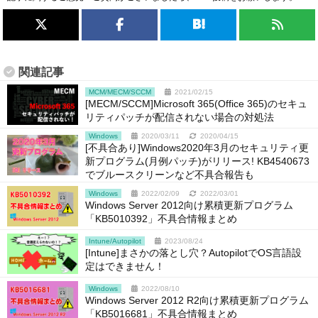
関連記事
MCM/MECM/SCCM
2021/02/15
[MECM/SCCM]Microsoft 365(Office 365)のセキュ
リティパッチが配信されない場合の対処法
Windows
2020/03/11
2020/04/15
[不具合あり]Windows2020年3月のセキュリティ更
新プログラム(月例パッチ)がリリース! KB4540673
でブルースクリーンなど不具合報告も
Windows
2022/02/09
2022/03/01
Windows Server 2012向け累積更新プログラム
「KB5010392」不具合情報まとめ
Intune/Autopilot
2023/08/24
[Intune]まさかの落とし穴？AutopilotでOS言語設
定はできません！
Windows
2022/08/10
Windows Server 2012 R2向け累積更新プログラム
「KB5016681」不具合情報まとめ