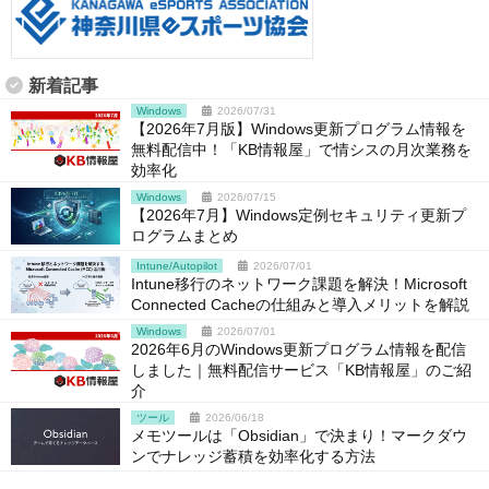
新着記事
Windows
2026/07/31
【2026年7月版】Windows更新プログラム情報を
無料配信中！「KB情報屋」で情シスの月次業務を
効率化
Windows
2026/07/15
【2026年7月】Windows定例セキュリティ更新プ
ログラムまとめ
Intune/Autopilot
2026/07/01
Intune移行のネットワーク課題を解決！Microsoft
Connected Cacheの仕組みと導入メリットを解説
Windows
2026/07/01
2026年6月のWindows更新プログラム情報を配信
しました｜無料配信サービス「KB情報屋」のご紹
介
ツール
2026/06/18
メモツールは「Obsidian」で決まり！マークダウ
ンでナレッジ蓄積を効率化する方法