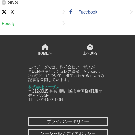
SNS
X
Facebook
Feedly
HOMEへ
上へ戻る
このブログでは、
株式会社アーザス
が
MECMやキャッシュレス決済、Microsoft
365などITについて「誰でもわかる」ような
記事を公開しています。
株式会社アーザス
〒212-0015
神奈川県
川崎市幸区
柳町1番地
伸幸ビル3F
TEL：
044-572-1464
プライバシーポリシー
ソーシャルメディアポリシー