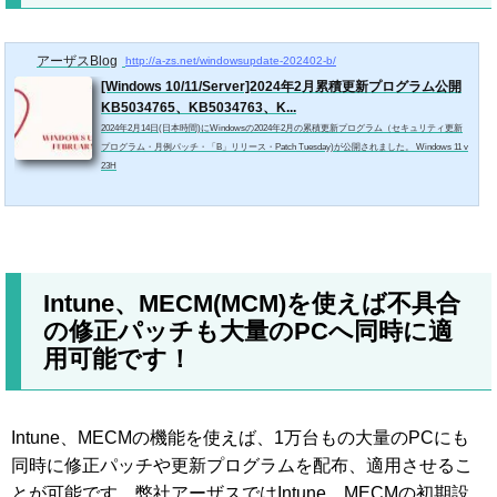
アーザスBlog
http://a-zs.net/windowsupdate-202402-b/
[Windows 10/11/Server]2024年2月累積更新プログラム公開
KB5034765、KB5034763、K...
2024年2月14日(日本時間)にWindowsの2024年2月の累積更新プログラム（セキュリティ更新
プログラム・月例パッチ・「B」リリース・Patch Tuesday)が公開されました。 Windows 11 v
23H
Intune、MECM(MCM)を使えば不具合
の修正パッチも大量のPCへ同時に適
用可能です！
Intune、MECMの機能を使えば、1万台もの大量のPCにも
同時に修正パッチや更新プログラムを配布、適用させるこ
とが可能です。弊社アーザスではIntune、MECMの初期設