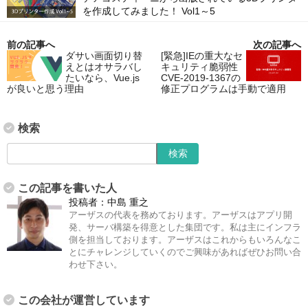
を作成してみました！ Vol1～5
前の記事へ
次の記事へ
ダサい画面切り替
[緊急]IEの重大なセ
えとはオサラバし
キュリティ脆弱性
たいなら、Vue.js
CVE-2019-1367の
が良いと思う理由
修正プログラムは手動で適用
検索
この記事を書いた人
投稿者：
中島 重之
アーザスの代表を務めております。アーザスはアプリ開
発、サーバ構築を得意とした集団です。私は主にインフラ
側を担当しております。アーザスはこれからもいろんなこ
とにチャレンジしていくのでご興味があればぜひお問い合
わせ下さい。
この会社が運営しています