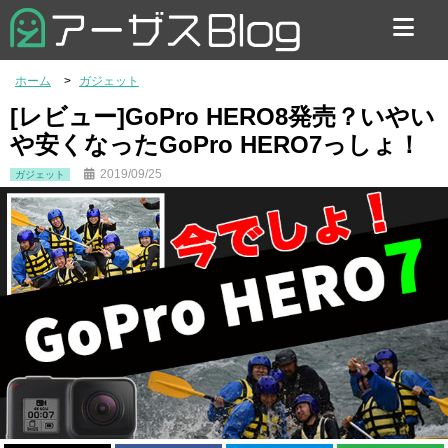
お問い合わせ
ホーム
ガジェット
[レビュー]GoPro HERO8発売？いやい
や安くなったGoPro HERO7っしょ！
2019/09/25
ガジェット