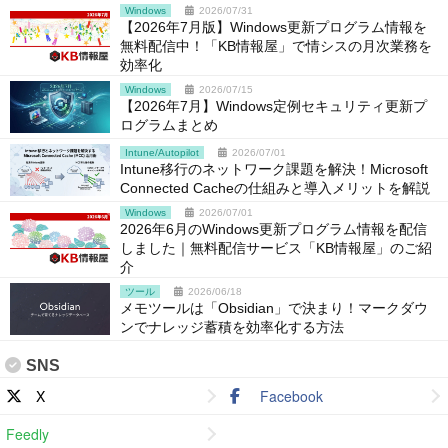
Windows
2026/07/31
【2026年7月版】Windows更新プログラム情報を
無料配信中！「KB情報屋」で情シスの月次業務を
効率化
Windows
2026/07/15
【2026年7月】Windows定例セキュリティ更新プ
ログラムまとめ
Intune/Autopilot
2026/07/01
Intune移行のネットワーク課題を解決！Microsoft
Connected Cacheの仕組みと導入メリットを解説
Windows
2026/07/01
2026年6月のWindows更新プログラム情報を配信
しました｜無料配信サービス「KB情報屋」のご紹
介
ツール
2026/06/18
メモツールは「Obsidian」で決まり！マークダウ
ンでナレッジ蓄積を効率化する方法
SNS
X
Facebook
Feedly