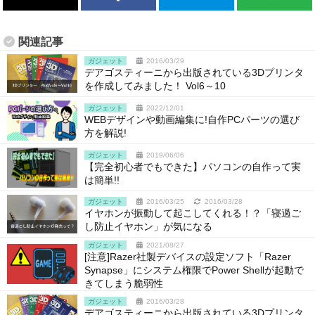
関連記事
ガジェット
2016/03/29
デアゴスティーニから出版されている3Dプリンタ
を作成してみました！ Vol6～10
ガジェット
2022/12/01
WEBデザインや動画編集に!自作PCパーツの選び
方を解説!
ガジェット
2019/06/06
【完全初心者でもできた】パソコンの自作って実
は簡単!!
ガジェット
2016/03/25
2016/03/28
イヤホンが振動して起こしてくれる！？「寝過ご
し防止イヤホン」が気になる
ガジェット
2021/08/27
[注意]Razer社製デバイスの設定ソフト「Razer
Synapse」にシステム権限でPower Shellが起動で
きてしまう脆弱性
ガジェット
2016/03/28
デアゴスティーニから出版されている3Dプリンタ