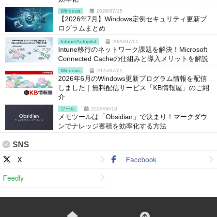
Windows
2026/07/15
【2026年7月】Windows定例セキュリティ更新プ
ログラムまとめ
Intune/Autopilot
2026/07/01
Intune移行のネットワーク課題を解決！Microsoft
Connected Cacheの仕組みと導入メリットを解説
Windows
2026/07/01
2026年6月のWindows更新プログラム情報を配信
しました｜無料配信サービス「KB情報屋」のご紹
介
ツール
2026/06/18
メモツールは「Obsidian」で決まり！マークダウ
ンでナレッジ蓄積を効率化する方法
SNS
X
Facebook
Feedly