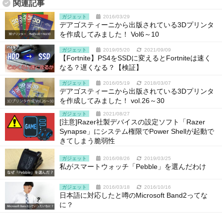
関連記事
ガジェット
2016/03/29
デアゴスティーニから出版されている3Dプリンタ
を作成してみました！ Vol6～10
ガジェット
2019/05/20
2021/09/09
【Fortnite】PS4をSSDに変えるとFortniteは速く
なる？遅くなる？【検証】
ガジェット
2016/05/19
2018/03/07
デアゴスティーニから出版されている3Dプリンタ
を作成してみました！ vol.26～30
ガジェット
2021/08/27
[注意]Razer社製デバイスの設定ソフト「Razer
Synapse」にシステム権限でPower Shellが起動で
きてしまう脆弱性
ガジェット
2016/08/26
2019/03/25
私がスマートウォッチ「Pebble」を選んだわけ
ガジェット
2016/03/18
2016/10/16
日本語に対応したと噂のMicrosoft Band2ってな
に？