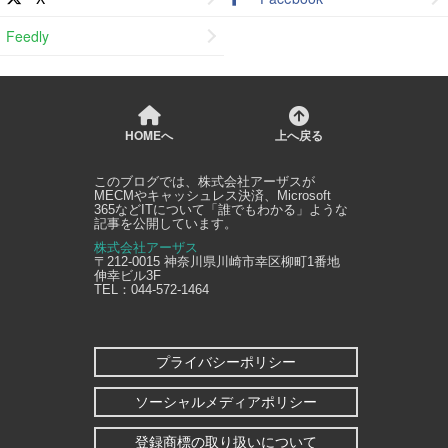
Feedly
HOMEへ
上へ戻る
このブログでは、
株式会社アーザス
が
MECMやキャッシュレス決済、Microsoft
365などITについて「誰でもわかる」ような
記事を公開しています。
株式会社アーザス
〒212-0015
神奈川県
川崎市幸区
柳町1番地
伸幸ビル3F
TEL：
044-572-1464
プライバシーポリシー
ソーシャルメディアポリシー
登録商標の取り扱いについて