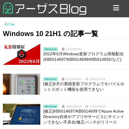
お問い合わせ
ホーム
Windows 10 21H1 の記事一覧
Windows
2022/06/30
2022年6月Windows更新プログラム情報配信
(KB5014697/KB5014699/KB5014692/など)
Windows
2022/06/20
2022/07/13
[修正]6月の累積更新プログラムでモバイルホ
ットスポット機能を使用できない
Windows
2022/06/20
2022/06/23
[修正]KB5014697/KB5014699でAzure Active
Directory自体やアプリやサービスにサインイ
ンできない不具合/修正パッチがリリース