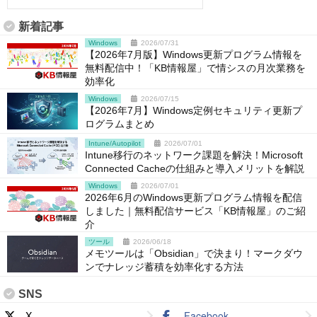
新着記事
Windows
2026/07/31
【2026年7月版】Windows更新プログラム情報を
無料配信中！「KB情報屋」で情シスの月次業務を
効率化
Windows
2026/07/15
【2026年7月】Windows定例セキュリティ更新プ
ログラムまとめ
Intune/Autopilot
2026/07/01
Intune移行のネットワーク課題を解決！Microsoft
Connected Cacheの仕組みと導入メリットを解説
Windows
2026/07/01
2026年6月のWindows更新プログラム情報を配信
しました｜無料配信サービス「KB情報屋」のご紹
介
ツール
2026/06/18
メモツールは「Obsidian」で決まり！マークダウ
ンでナレッジ蓄積を効率化する方法
SNS
X
Facebook