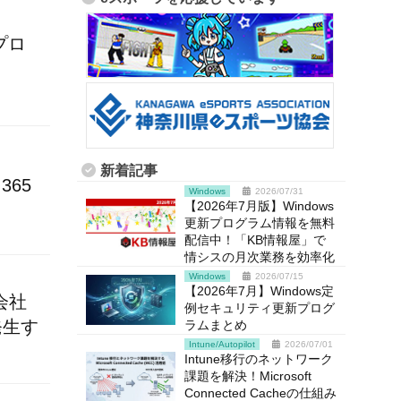
新プロ
新着記事
365
Windows
2026/07/31
【2026年7月版】Windows
更新プログラム情報を無料
配信中！「KB情報屋」で
情シスの月次業務を効率化
Windows
2026/07/15
【2026年7月】Windows定
会社
例セキュリティ更新プログ
発生す
ラムまとめ
Intune/Autopilot
2026/07/01
Intune移行のネットワーク
課題を解決！Microsoft
Connected Cacheの仕組み