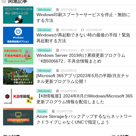
関連記事
Windows
2021/08/16
Windows印刷スプーラーサービスを停止・無効に
する方法
Windows
2023/06/23
2023/06/26
Windowsが再起動できない時の最後の手段！緊急
再起動する方法
Windows
2021/10/13
2021/11/02
Windows Server 2019向け累積更新プログラム
「KB5006672」不具合情報まとめ
Windows
2023/05/10
[Microsoft 365アプリ]2023年5月の半期/月次チャ
ネル更新プログラム公開！
Windows
2024/08/30
【KB情報屋】2024年8月のWindows/Microsoft 365
更新プログラム情報を配信しました
Azure
2019/07/29
Azure Storageをバックアップするならネットワー
クドライブじゃなくUNCで指定しよう