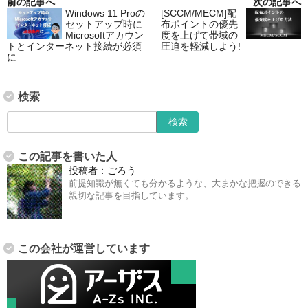
前の記事へ
次の記事へ
Windows 11 Proの
[SCCM/MECM]配
セットアップ時に
布ポイントの優先
Microsoftアカウン
度を上げて帯域の
トとインターネット接続が必須
圧迫を軽減しよう!
に
検索
この記事を書いた人
投稿者：
ごろう
前提知識が無くても分かるような、大まかな把握のできる
親切な記事を目指しています。
この会社が運営しています