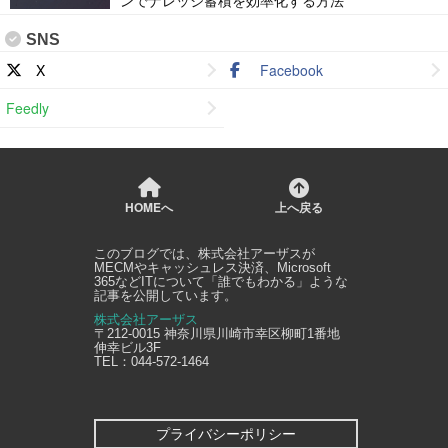
ンでナレッジ蓄積を効率化する方法
SNS
X
Facebook
Feedly
HOMEへ
上へ戻る
このブログでは、
株式会社アーザス
が
MECMやキャッシュレス決済、Microsoft
365などITについて「誰でもわかる」ような
記事を公開しています。
株式会社アーザス
〒212-0015
神奈川県
川崎市幸区
柳町1番地
伸幸ビル3F
TEL：
044-572-1464
プライバシーポリシー