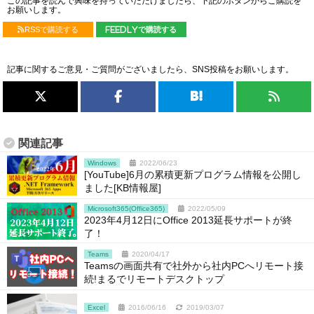
この記事を読んで興味を持っていただけましたら、下記のボタンからご購読を
お願いします。
RSSで購読する
feedlyで購読する
記事に関するご意見・ご質問がございましたら、SNS投稿をお願いします。
関連記事
Windows
2022/06/23
[YouTube]6月の累積更新プログラム情報を公開し
ました[KB情報屋]
Microsoft365(Office365)
2022/05/09
2023年4月12日にOffice 2013延長サポートが終
了！
Teams
2020/04/17
Teamsの画面共有で社外から社内PCへリモート接
続!まるでリモートデスクトップ
Excel
2016/06/16
2019/03/07