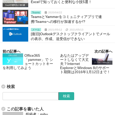
Excelで知っておくと便利な小技5選！
Teams
2020/04/22
TeamsとYammerをコミュニティアプリで連
携!Teamsへの移行が加速するか!?
メール
2021/05/12
2021/05/13
[復旧]Outlookデスクトップクライアントでメール
の表示、作成、送受信ができない
前の記事へ
次の記事へ
Office365
あなたはアップデ
「yammer」で シ
ートしなくて大丈
ョートカットキー
夫？Internet
を利用してみよう
ExplorerとWindows 8のサポー
ト期限は2016年1月12日まで！
検索
この記事を書いた人
投稿者：
mibu