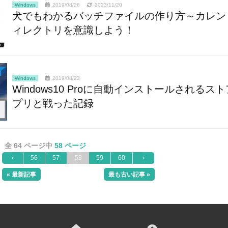
Windows
2019/08/26
2023/11/20
犬でもわかるバッチファイルの作り方～カレン
ィレクトリを意識しよう！
Windows
2019/08/23
Windows10 Proに自動インストールされるス
プリと戦った記録
全 64 ページ中
58 ページ
‹
56
57
58
59
60
›
« 最新記事
最も古い記事 »