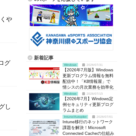
まくや
新着記事
プログ
Windows
2026/07/31
【2026年7月版】Windows
更新プログラム情報を無料
配信中！「KB情報屋」で
情シスの月次業務を効率化
Windows
2026/07/15
【2026年7月】Windows定
例セキュリティ更新プログ
グし
ラムまとめ
Intune/Autopilot
2026/07/01
Intune移行のネットワーク
課題を解決！Microsoft
Connected Cacheの仕組み