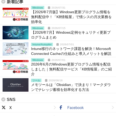
新着記事
Windows
2026/07/31
【2026年7月版】Windows更新プログラム情報を
無料配信中！「KB情報屋」で情シスの月次業務を
効率化
Windows
2026/07/15
【2026年7月】Windows定例セキュリティ更新プ
ログラムまとめ
Intune/Autopilot
2026/07/01
Intune移行のネットワーク課題を解決！Microsoft
Connected Cacheの仕組みと導入メリットを解説
Windows
2026/07/01
2026年6月のWindows更新プログラム情報を配信
しました｜無料配信サービス「KB情報屋」のご紹
介
ツール
2026/06/18
メモツールは「Obsidian」で決まり！マークダウ
ンでナレッジ蓄積を効率化する方法
SNS
X
Facebook