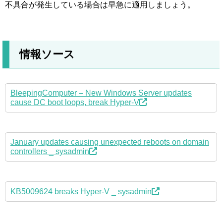
不具合が発生している場合は早急に適用しましょう。
情報ソース
BleepingComputer – New Windows Server updates
cause DC boot loops, break Hyper-V
January updates causing unexpected reboots on domain
controllers _ sysadmin
KB5009624 breaks Hyper-V _ sysadmin