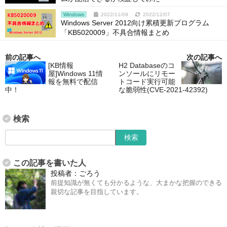
Windows
2022/11/09
2022/12/07
Windows Server 2012向け累積更新プログラム
「KB5020009」不具合情報まとめ
前の記事へ
次の記事へ
[KB情報
H2 Databaseのコ
屋]Windows 11情
ンソールにリモー
報を無料で配信
トコード実行可能
中！
な脆弱性(CVE-2021-42392)
検索
この記事を書いた人
投稿者：
ごろう
前提知識が無くても分かるような、大まかな把握のできる
親切な記事を目指しています。