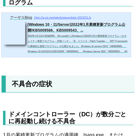
ログラム
アーザスBlog
http://a-zs.net/windowsupdate-202201-b
[Windows 10・11/Server]2022年1月累積更新プログラム公
開!KB5009566、KB5009543、...
2022年1月11日(現地時間)、MicrosoftからWindowsの2022年1月の累積更新プログラム（セキ
ュリティ更新プログラム・月例パッチ・「B」リリース・Patch Tuesday・、NET Framework
の累積的な更新プログラム）が公開されました。Windows 11 version 21H2「KB5009566」、
Windows 10 21H2/21H1/20H2/2004「KB5009543」、Windows Server 2022「KB5009555」、Wi
ndows Server 2019「KB5009557」、Windows Server 2016「KB5009546」、Windows Server 20
12 R2「KB5009624」、Windows Server 2012「KB5009586」などが含まれています。また、問
題とな...
不具合の症状
ドメインコントローラー（DC）が数分ごと
に再起動し続ける不具合
1月の累積更新プログラムの適用後、lsass.exe、または