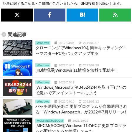
記事に関するご意見・ご質問がございましたら、SNS投稿をお願いします。
関連記事
Windows
2017/04/06
2019/03/07
クローニングでWindows10を簡単キッティング！
～マスターPCをバックアップする
Windows
2022/01/13
2022/02/28
[KB情報屋]Windows 11情報を無料で配信中！
Windows
2020/02/17
[Windows]MicrosoftがKB4524244を取り下げたの
で急いでアンインストールしよう
Windows
2022/04/19
2022/07/12
パッチ適用が楽に!更新プログラムが自動適用され
る「Windows Autopatch」が2022年7月リリース!
MCM/MECM/SCCM
2021/10/22
[MECM(SCCM)]Windows 11のPCに更新プログラ
ムが配信できるか検証してみた