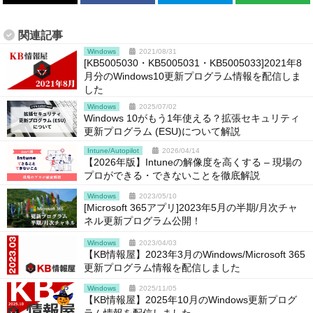
関連記事
Windows
2021/08/31
[KB5005030・KB5005031・KB5005033]2021年8
月分のWindows10更新プログラム情報を配信しま
した
Windows
2025/07/02
Windows 10がもう1年使える？拡張セキュリティ
更新プログラム (ESU)について解説
Intune/Autopilot
2026/04/14
【2026年版】Intuneの解像度を高くする – 現場の
プロができる・できないことを徹底解説
Windows
2023/05/10
[Microsoft 365アプリ]2023年5月の半期/月次チャ
ネル更新プログラム公開！
Windows
2023/04/03
【KB情報屋】2023年3月のWindows/Microsoft 365
更新プログラム情報を配信しました
Windows
2025/11/05
【KB情報屋】2025年10月のWindows更新プログ
ラム情報を配信しました