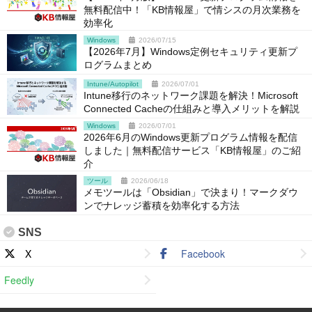
無料配信中！「KB情報屋」で情シスの月次業務を
効率化
Windows
2026/07/15
【2026年7月】Windows定例セキュリティ更新プ
ログラムまとめ
Intune/Autopilot
2026/07/01
Intune移行のネットワーク課題を解決！Microsoft
Connected Cacheの仕組みと導入メリットを解説
Windows
2026/07/01
2026年6月のWindows更新プログラム情報を配信
しました｜無料配信サービス「KB情報屋」のご紹
介
ツール
2026/06/18
メモツールは「Obsidian」で決まり！マークダウ
ンでナレッジ蓄積を効率化する方法
SNS
X
Facebook
Feedly