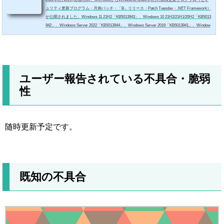
ュリティ更新プログラム・月例パッチ・「B」リリース・Patch Tuesday・.NET Framework）
が公開されました。Windows 11 21H2「KB5013943」、Windows 10 21H2/21H1/20H2「KB5013
942」、Windows Server 2022「KB5013944」、Windows Server 2019「KB5013941」、Window
s Server 2016「KB5013952」、Windows Server 2012 R2「KB5014011」、Windows Server 2012
「KB5014017」などが含まれています。今月のリリースでは重要度「Critical」の脆弱性5件
（CVE...
ユーザー報告されている不具合・脆弱
性
随時更新予定です。
既知の不具合