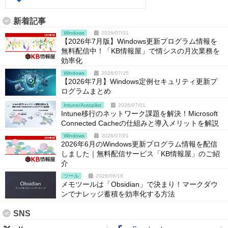
新着記事
Windows
2026/07/31
【2026年7月版】Windows更新プログラム情報を
無料配信中！「KB情報屋」で情シスの月次業務を
効率化
Windows
2026/07/15
【2026年7月】Windows定例セキュリティ更新プ
ログラムまとめ
Intune/Autopilot
2026/07/01
Intune移行のネットワーク課題を解決！Microsoft
Connected Cacheの仕組みと導入メリットを解説
Windows
2026/07/01
2026年6月のWindows更新プログラム情報を配信
しました｜無料配信サービス「KB情報屋」のご紹
介
ツール
2026/06/18
メモツールは「Obsidian」で決まり！マークダウ
ンでナレッジ蓄積を効率化する方法
SNS