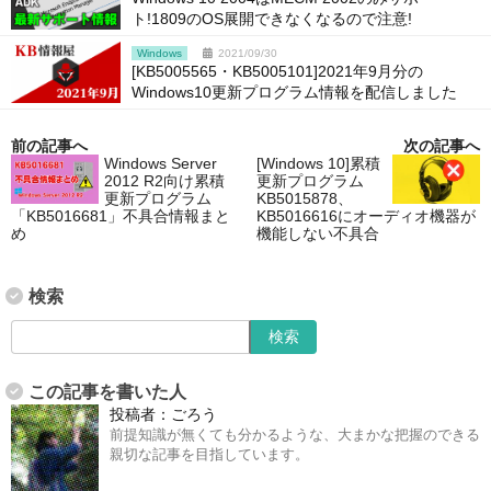
ト!1809のOS展開できなくなるので注意!
Windows
2021/09/30
[KB5005565・KB5005101]2021年9月分の
Windows10更新プログラム情報を配信しました
前の記事へ
次の記事へ
Windows Server
[Windows 10]累積
2012 R2向け累積
更新プログラム
更新プログラム
KB5015878、
「KB5016681」不具合情報まと
KB5016616にオーディオ機器が
め
機能しない不具合
検索
この記事を書いた人
投稿者：
ごろう
前提知識が無くても分かるような、大まかな把握のできる
親切な記事を目指しています。