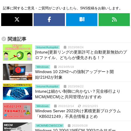
記事に関するご意見・ご質問がございましたら、SNS投稿をお願いします。
関連記事
Intune/Autopilot
2023/08/24
[Intune]更新リングの更新許可と自動更新無効のプ
ロファイル、どちらが優先される！？
Windows
2023/05/18
Windows 10 22H2への強制アップデート開
始!21H2が対象
Intune/Autopilot
2023/09/22
Intuneは細かい制御に向かない？完全移行より
MCM(MECM)と共同管理がおすすめ
Windows
2022/12/14
2022/12/21
Windows Server 2022向け累積更新プログラム
「KB5021249」不具合情報まとめ
MCM/MECM/SCCM
2020/05/28
Windows 10 2004はMECM 2002のみサポー