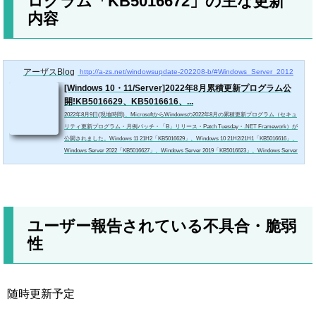
ログラム「KB5016672」の主な更新
内容
アーザスBlog
http://a-zs.net/windowsupdate-202208-b/#Windows_Server_2012
[Windows 10・11/Server]2022年8月累積更新プログラム公
開!KB5016629、KB5016616、...
2022年8月9日(現地時間)、MicrosoftからWindowsの2022年8月の累積更新プログラム（セキュ
リティ更新プログラム・月例パッチ・「B」リリース・Patch Tuesday・.NET Framework）が
公開されました。Windows 11 21H2「KB5016629」、Windows 10 21H2/21H1「KB5016616」、
Windows Server 2022「KB5016627」、Windows Server 2019「KB5016623」、Windows Server
2016「KB5016622」、Windows Server 2012 R2「KB5016681」、Windows Server 2012「KB501
6672」などが含まれています。今月は以下の深刻度Critical脆弱性6件の修正パッチが含まれ
ま...
ユーザー報告されている不具合・脆弱
性
随時更新予定