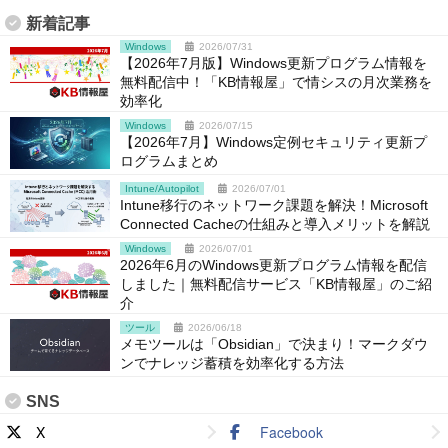
新着記事
Windows
2026/07/31
【2026年7月版】Windows更新プログラム情報を
無料配信中！「KB情報屋」で情シスの月次業務を
効率化
Windows
2026/07/15
【2026年7月】Windows定例セキュリティ更新プ
ログラムまとめ
Intune/Autopilot
2026/07/01
Intune移行のネットワーク課題を解決！Microsoft
Connected Cacheの仕組みと導入メリットを解説
Windows
2026/07/01
2026年6月のWindows更新プログラム情報を配信
しました｜無料配信サービス「KB情報屋」のご紹
介
ツール
2026/06/18
メモツールは「Obsidian」で決まり！マークダウ
ンでナレッジ蓄積を効率化する方法
SNS
X
Facebook