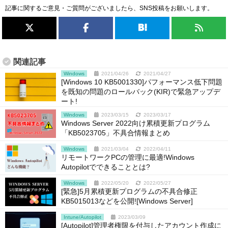
記事に関するご意見・ご質問がございましたら、SNS投稿をお願いします。
関連記事
Windows
2021/04/26
2021/04/27
[Windows 10 KB5001330]パフォーマンス低下問題
を既知の問題のロールバック(KIR)で緊急アップデ
ート!
Windows
2023/03/15
2023/03/17
Windows Server 2022向け累積更新プログラム
「KB5023705」不具合情報まとめ
Windows
2021/03/04
2022/04/11
リモートワークPCの管理に最適!Windows
Autopilotでできることとは?
Windows
2022/05/20
2022/05/27
[緊急]5月累積更新プログラムの不具合修正
KB5015013などを公開![Windows Server]
Intune/Autopilot
2023/03/09
[Autopilot]管理者権限を付与したアカウント作成に