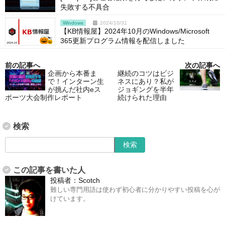
失敗する不具合
Windows
2024/10/31
【KB情報屋】2024年10月のWindows/Microsoft
365更新プログラム情報を配信しました
前の記事へ
次の記事へ
企画から本番ま
継続のコツはビジ
で！インターン生
ネスにあり？私が
が挑んだ社内eス
ジョギングを半年
ポーツ大会制作レポート
続けられた理由
検索
この記事を書いた人
投稿者：
Scotch
難しい専門用語は使わず初心者に分かりやすい投稿を心が
けています。