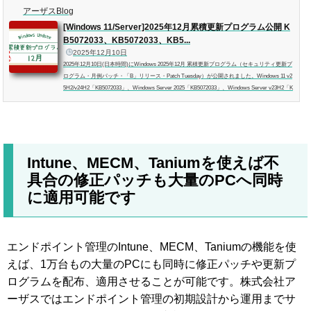
アーザスBlog
[Windows 11/Server]2025年12月累積更新プログラム公開 K
B5072033、KB5072033、KB5...
2025年12月10日
2025年12月10日(日本時間)にWindows 2025年12月 累積更新プログラム（セキュリティ更新プ
ログラム・月例パッチ・「B」リリース・Patch Tuesday）が公開されました。Windows 11 v2
5H2/v24H2「KB5072033」、Windows Server 2025「KB5072033」、Windows Server v23H2「K
B5071542」、Windows Server 2022「KB5071547」、Windows Server 2019「KB5071544」、W
indows Server 2016「KB5071543」などが含まれています。記事の対象OSクライアント Windo
ws 11 v25H2 Windows 11 v24H2サーバーWindows Server 2025Windows Server v23H2Wind...
Intune、MECM、Taniumを使えば不
具合の修正パッチも大量のPCへ同時
に適用可能です
エンドポイント管理のIntune、MECM、Taniumの機能を使
えば、1万台もの大量のPCにも同時に修正パッチや更新プ
ログラムを配布、適用させることが可能です。株式会社ア
ーザスではエンドポイント管理の初期設計から運用までサ