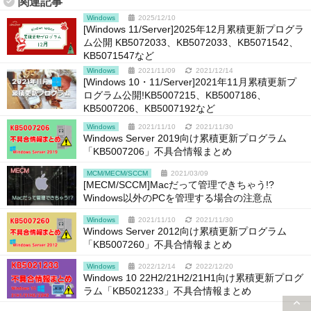
関連記事
Windows
2025/12/10
[Windows 11/Server]2025年12月累積更新プログラ
ム公開 KB5072033、KB5072033、KB5071542、
KB5071547など
Windows
2021/11/09
2021/12/14
[Windows 10・11/Server]2021年11月累積更新プ
ログラム公開!KB5007215、KB5007186、
KB5007206、KB5007192など
Windows
2021/11/10
2021/11/30
Windows Server 2019向け累積更新プログラム
「KB5007206」不具合情報まとめ
MCM/MECM/SCCM
2021/03/09
[MECM/SCCM]Macだって管理できちゃう!?
Windows以外のPCを管理する場合の注意点
Windows
2021/11/10
2021/11/30
Windows Server 2012向け累積更新プログラム
「KB5007260」不具合情報まとめ
Windows
2022/12/14
2022/12/20
Windows 10 22H2/21H2/21H1向け累積更新プログ
ラム「KB5021233」不具合情報まとめ