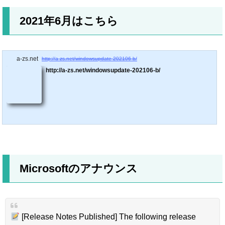
2021年6月はこちら
a-zs.net
http://a-zs.net/windowsupdate-202106-b/
http://a-zs.net/windowsupdate-202106-b/
Microsoftのアナウンス
[Release Notes Published] The following release