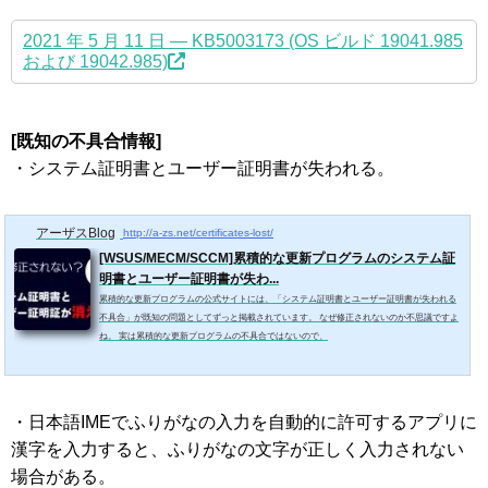
2021 年 5 月 11 日 — KB5003173 (OS ビルド 19041.985
および 19042.985)
[既知の不具合情報]
・システム証明書とユーザー証明書が失われる。
アーザスBlog
http://a-zs.net/certificates-lost/
[WSUS/MECM/SCCM]累積的な更新プログラムのシステム証
明書とユーザー証明書が失わ...
累積的な更新プログラムの公式サイトには、「システム証明書とユーザー証明書が失われる
不具合」が既知の問題としてずっと掲載されています。 なぜ修正されないのか不思議ですよ
ね。 実は累積的な更新プログラムの不具合ではないので、
・日本語IMEでふりがなの入力を自動的に許可するアプリに
漢字を入力すると、ふりがなの文字が正しく入力されない
場合がある。