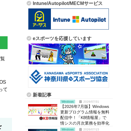
Intune/Autopilot/MECMサービス
eスポーツを応援しています
一覧
OS
って
新着記事
Windows
2026/07/31
【2026年7月版】Windows
更新プログラム情報を無料
配信中！「KB情報屋」で
情シスの月次業務を効率化
を
Windows
2026/07/15