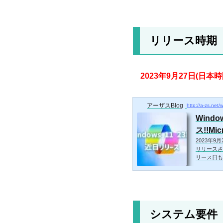
リリース時期
2023年9月27日(日本時
アーザスBlog
http://a-zs.net
Wind
ス!!Mic
2023年9
リリースされ
リース日も
システム要件