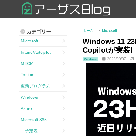
ホーム
Microsoft
カテゴリー
Windows 11
Microsoft
Copilotが実装!
Intune/Autopilot
2023/09/07
Windows
MECM
Tanium
更新プログラム
Windows
Azure
Microsoft 365
予定表