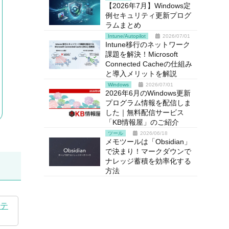
【2026年7月】Windows定
例セキュリティ更新プログ
ラムまとめ
Intune/Autopilot
2026/07/01
Intune移行のネットワーク
課題を解決！Microsoft
Connected Cacheの仕組み
と導入メリットを解説
Windows
2026/07/01
2026年6月のWindows更新
プログラム情報を配信しま
した｜無料配信サービス
「KB情報屋」のご紹介
ツール
2026/06/18
メモツールは「Obsidian」
で決まり！マークダウンで
ナレッジ蓄積を効率化する
方法
ニテ