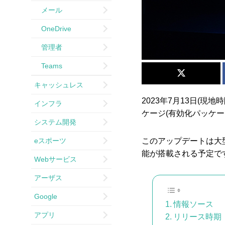
メール
OneDrive
管理者
Teams
キャッシュレス
2023年7月13日(現地
インフラ
ケージ(有効化パッケ
システム開発
eスポーツ
このアップデートは大型の
能が搭載される予定で
Webサービス
アーザス
Google
情報ソース
アプリ
リリース時期