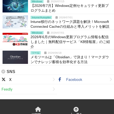
Windows
2026/07/15
【2026年7月】Windows定例セキュリティ更新プ
ログラムまとめ
Intune/Autopilot
2026/07/01
Intune移行のネットワーク課題を解決！Microsoft
Connected Cacheの仕組みと導入メリットを解説
Windows
2026/07/01
2026年6月のWindows更新プログラム情報を配信
しました｜無料配信サービス「KB情報屋」のご紹
介
ツール
2026/06/18
メモツールは「Obsidian」で決まり！マークダウ
ンでナレッジ蓄積を効率化する方法
SNS
X
Facebook
Feedly