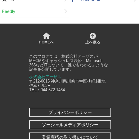
Feedly
HOMEへ
上へ戻る
このブログでは、
株式会社アーザス
が
MECMやキャッシュレス決済、Microsoft
365などITについて「誰でもわかる」ような
記事を公開しています。
株式会社アーザス
〒212-0015
神奈川県
川崎市幸区
柳町1番地
伸幸ビル3F
TEL：
044-572-1464
プライバシーポリシー
ソーシャルメディアポリシー
登録商標の取り扱いについて