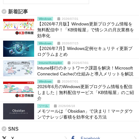
新着記事
Windows
2026/07/31
【2026年7月版】Windows更新プログラム情報を
無料配信中！「KB情報屋」で情シスの月次業務を
効率化
Windows
2026/07/15
【2026年7月】Windows定例セキュリティ更新プ
ログラムまとめ
Intune/Autopilot
2026/07/01
Intune移行のネットワーク課題を解決！Microsoft
Connected Cacheの仕組みと導入メリットを解説
Windows
2026/07/01
2026年6月のWindows更新プログラム情報を配信
しました｜無料配信サービス「KB情報屋」のご紹
介
ツール
2026/06/18
メモツールは「Obsidian」で決まり！マークダウ
ンでナレッジ蓄積を効率化する方法
SNS
X
Facebook