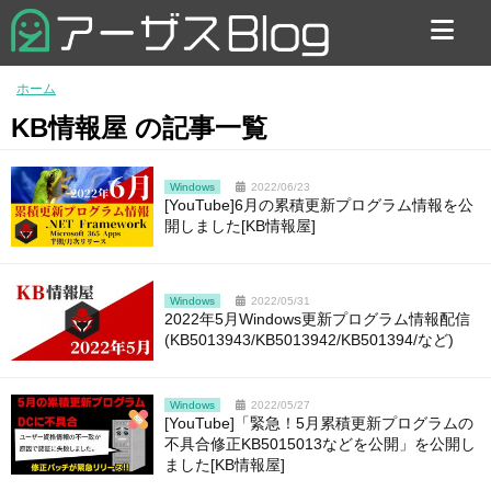
お問い合わせ
ホーム
KB情報屋 の記事一覧
Windows
2022/06/23
[YouTube]6月の累積更新プログラム情報を公
開しました[KB情報屋]
Windows
2022/05/31
2022年5月Windows更新プログラム情報配信
(KB5013943/KB5013942/KB501394/など)
Windows
2022/05/27
[YouTube]「緊急！5月累積更新プログラムの
不具合修正KB5015013などを公開」を公開し
ました[KB情報屋]