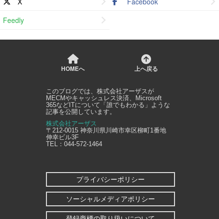
X
Facebook
Feedly
HOMEへ
上へ戻る
このブログでは、
株式会社アーザス
が
MECMやキャッシュレス決済、Microsoft
365などITについて「誰でもわかる」ような
記事を公開しています。
株式会社アーザス
〒212-0015
神奈川県
川崎市幸区
柳町1番地
伸幸ビル3F
TEL：
044-572-1464
プライバシーポリシー
ソーシャルメディアポリシー
登録商標の取り扱いについて