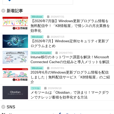
新着記事
Windows
2026/07/31
【2026年7月版】Windows更新プログラム情報を
無料配信中！「KB情報屋」で情シスの月次業務を
効率化
Windows
2026/07/15
【2026年7月】Windows定例セキュリティ更新プ
ログラムまとめ
Intune/Autopilot
2026/07/01
Intune移行のネットワーク課題を解決！Microsoft
Connected Cacheの仕組みと導入メリットを解説
Windows
2026/07/01
2026年6月のWindows更新プログラム情報を配信
しました｜無料配信サービス「KB情報屋」のご紹
介
ツール
2026/06/18
メモツールは「Obsidian」で決まり！マークダウ
ンでナレッジ蓄積を効率化する方法
SNS