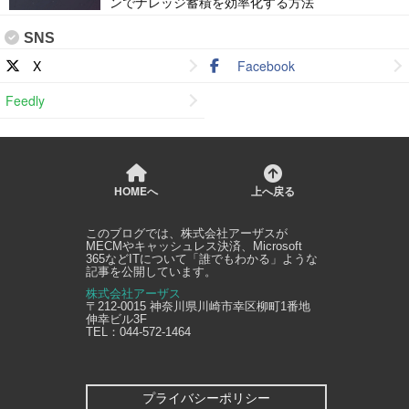
ンでナレッジ蓄積を効率化する方法
SNS
X
Facebook
Feedly
HOMEへ
上へ戻る
このブログでは、
株式会社アーザス
が
MECMやキャッシュレス決済、Microsoft
365などITについて「誰でもわかる」ような
記事を公開しています。
株式会社アーザス
〒212-0015
神奈川県
川崎市幸区
柳町1番地
伸幸ビル3F
TEL：
044-572-1464
プライバシーポリシー