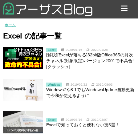
お問い合わせ
ホーム
Excel の記事一覧
Excel
2020/01/16
2020/01/28
[解決][Excelが落ちる]32bit版Office365の月次
チャネル(対象限定)バージョン2001で不具合!
[クラッシュ]
Windows
2019/05/22
2019/08/03
Windows7や8.1でもWindowsUpdate自動更新
で令和が使えるように
Excel
2016/06/16
2019/03/07
Excelで知っておくと便利な小技5選！