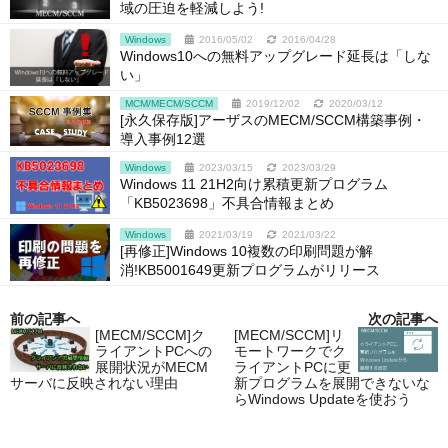
域の圧迫を軽減しよう!
Windows
2016/05/02
2016/04/28
Windows10への無料アップグレード延長は「しな
い」
MCM/MECM/SCCM
2019/12/02
2020/03/12
[永久保存版]アーザスのMECM/SCCM構築事例・
導入事例12選
Windows
2023/03/15
2023/03/29
Windows 11 21H2向け累積更新プログラム
「KB5023698」不具合情報まとめ
Windows
2021/03/19
2021/03/22
[再修正]Windows 10複数の印刷問題が解
消!KB5001649更新プログラムがリリース
前の記事へ
次の記事へ
[MECM/SCCM]ク
[MECM/SCCM]リ
ライアントPCへの
モートワークでク
展開状況がMECM
ライアントPCに更
サーバに反映されない理由
新プログラムを展開できないな
らWindows Updateを使おう