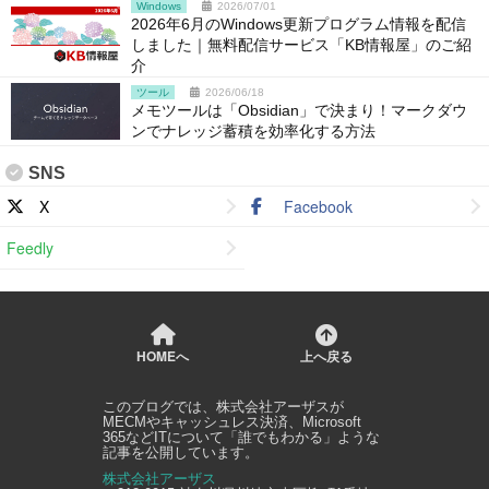
Windows
2026/07/01
2026年6月のWindows更新プログラム情報を配信
しました｜無料配信サービス「KB情報屋」のご紹
介
ツール
2026/06/18
メモツールは「Obsidian」で決まり！マークダウ
ンでナレッジ蓄積を効率化する方法
SNS
X
Facebook
Feedly
HOMEへ
上へ戻る
このブログでは、
株式会社アーザス
が
MECMやキャッシュレス決済、Microsoft
365などITについて「誰でもわかる」ような
記事を公開しています。
株式会社アーザス