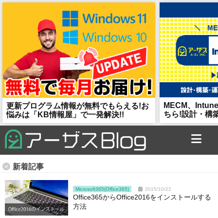
MECM、Intun
更新プログラム情報が無料でもらえる!
お
ちら!
設計・構
悩みは「KB情報屋」で一発解決!!
お問い合わせ
新着記事
Microsoft365(Office365)
2015/10/22
Office365からOffice2016をインストールする
方法