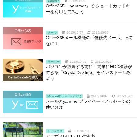
Yammer
2015/10/09
Office365 「yammer」で ショートカットキ
ーを利用してみよう
メール
2015/10/07
2015/10/06
Office365メール機能の「低優先メール」って
なに？
サーバー
2015/10/05
2016/05/26
パソコンが故障する前に！簡単にHDD検診が
できる「CrystalDiskInfo」をインストールみ
よう
Microsoft365(Office365)
2015/10/02
2015/10/01
メールとyammerプライベートメッセージの
使い分け
トピックス
2015/09/30
アーザスBBQ 2015年初秋