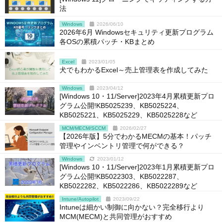
法
Windows
2026/06/10
2026年6月 Windowsセキュリティ更新プログラム
各OSの累積パッチ・KBまとめ
Excel
2023/01/05
犬でもわかるExcel～売上管理表を作成してみた
Windows
2023/04/12
[Windows 10・11/Server]2023年4月累積更新プロ
グラム公開!KB5025239、KB5025224、
KB5025221、KB5025229、KB5025228など
MCM/MECM/SCCM
2026/02/27
【2026年版】5分でわかるMECMの基本！パッチ
管理やインベントリ管理で何ができる？
Windows
2023/01/12
[Windows 10・11/Server]2023年1月累積更新プロ
グラム公開!KB5022303、KB5022287、
KB5022282、KB5022286、KB5022289など
Intune/Autopilot
2023/09/22
Intuneは細かい制御に向かない？完全移行より
MCM(MECM)と共同管理がおすすめ