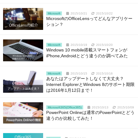
Microsoft
2015/10/21
2015/10/22
MicrosoftのOfficeLensってどんなアプリケー
ション？
Microsoft
2015/10/19
2015/10/20
Windows 10 mobile搭載スマートフォンが
iPhone,Androidとどう違うのか調べてみた
Microsoft
2015/10/15
2015/10/16
あなたはアップデートしなくて大丈夫？
Internet ExplorerとWindows 8のサポート期限
は2016年1月12日まで！
Microsoft365(Office365)
2015/10/13
2015/10/09
PowerPoint Onlineは通常のPowerPointとどう
違うのか比較してみた！