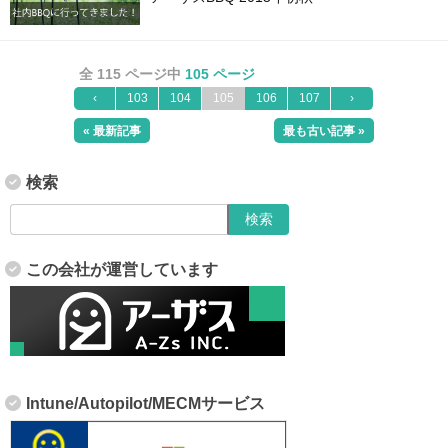
全 115 ページ中
105 ページ
‹
103
104
105
106
107
›
« 最新記事
最も古い記事 »
検索
この会社が運営しています
Intune/Autopilot/MECMサービス