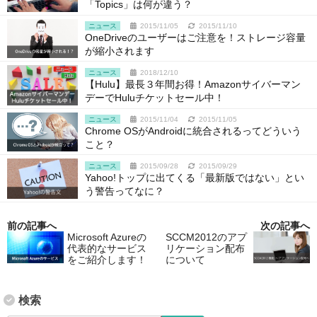
「Topics」は何が違う？
ニュース
2015/11/05
2015/11/10
OneDriveのユーザーはご注意を！ストレージ容量
が縮小されます
ニュース
2018/12/10
【Hulu】最長３年間お得！Amazonサイバーマン
デーでHuluチケットセール中！
ニュース
2015/11/04
2015/11/05
Chrome OSがAndroidに統合されるってどういう
こと？
ニュース
2015/09/28
2015/09/29
Yahoo!トップに出てくる「最新版ではない」とい
う警告ってなに？
前の記事へ
次の記事へ
Microsoft Azureの
SCCM2012のアプ
代表的なサービス
リケーション配布
をご紹介します！
について
検索