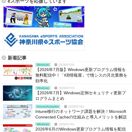
eスポーツを応援しています
新着記事
Windows
2026/07/31
【2026年7月版】Windows更新プログラム情報を
無料配信中！「KB情報屋」で情シスの月次業務を
効率化
Windows
2026/07/15
【2026年7月】Windows定例セキュリティ更新プ
ログラムまとめ
Intune/Autopilot
2026/07/01
Intune移行のネットワーク課題を解決！Microsoft
Connected Cacheの仕組みと導入メリットを解説
Windows
2026/07/01
2026年6月のWindows更新プログラム情報を配信