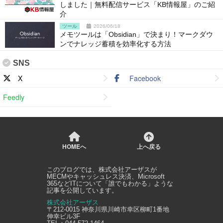
しました｜無料配信サービス「KB情報屋」のご紹
介
ツール
2026/06/18
メモツールは「Obsidian」で決まり！マークダウ
ンでナレッジ蓄積を効率化する方法
SNS
X
Facebook
Feedly
HOMEへ
上へ戻る
このブログでは、
株式会社アーザス
が
MECMやキャッシュレス決済、Microsoft
365などITについて「誰でもわかる」ような
記事を公開しています。
株式会社アーザス
〒212-0015
神奈川県
川崎市幸区
柳町1番地
伸幸ビル3F