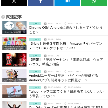
関連記事
ニュース
2015/11/04
2015/11/05
Chrome OSがAndroidに統合されるってどういう
こと？
ニュース
2018/12/10
【Hulu】最長３年間お得！Amazonサイバーマン
デーでHuluチケットセール中！
ニュース
2019/10/17
【悲報】「廃墟ゲーセン」「電脳九龍城」ウェア
ハウス川崎店が閉店！
ニュース
2015/11/12
2015/11/13
Androidユーザーは注意！バイドゥが提供する
Androidアプリ開発キットに問題が！？
ニュース
2015/09/28
2015/09/29
Yahoo!トップに出てくる「最新版ではない」とい
う警告ってなに？
ニュース
2015/12/15
2018/02/12
OneDriveユーザーに朗報！引き続き無料で15GB