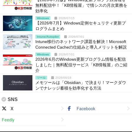
無料配信中！「KB情報屋」で情シスの月次業務を
効率化
Windows
2026/07/15
【2026年7月】Windows定例セキュリティ更新プ
ログラムまとめ
Intune/Autopilot
2026/07/01
Intune移行のネットワーク課題を解決！Microsoft
Connected Cacheの仕組みと導入メリットを解説
Windows
2026/07/01
2026年6月のWindows更新プログラム情報を配信
しました｜無料配信サービス「KB情報屋」のご紹
介
ツール
2026/06/18
メモツールは「Obsidian」で決まり！マークダウ
ンでナレッジ蓄積を効率化する方法
SNS
X
Facebook
Feedly