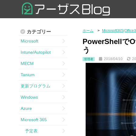
ホーム
Microsoft365(Office
カテゴリー
PowerShell
Microsoft
う
Intune/Autopilot
2018/04/10
20
管理者
MECM
Tanium
更新プログラム
Windows
Azure
Microsoft 365
予定表