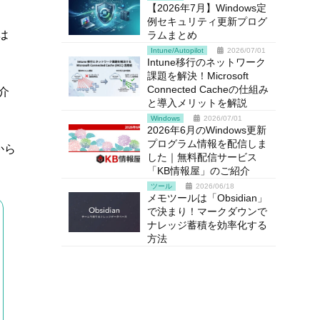
【2026年7月】Windows定
例セキュリティ更新プログ
は
ラムまとめ
Intune/Autopilot
2026/07/01
Intune移行のネットワーク
課題を解決！Microsoft
Connected Cacheの仕組み
紹介
と導入メリットを解説
Windows
2026/07/01
2026年6月のWindows更新
プログラム情報を配信しま
から
した｜無料配信サービス
「KB情報屋」のご紹介
ツール
2026/06/18
メモツールは「Obsidian」
で決まり！マークダウンで
ナレッジ蓄積を効率化する
方法