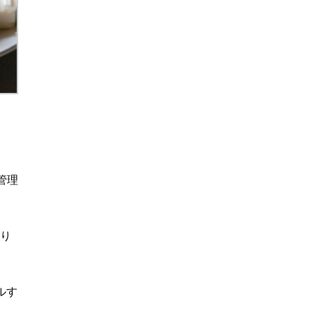
、管理
なり
ルす