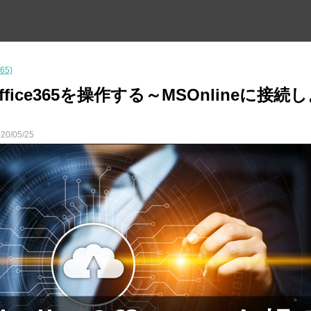
365)
でOffice365を操作する～MSOnlineに接続
20/05/25