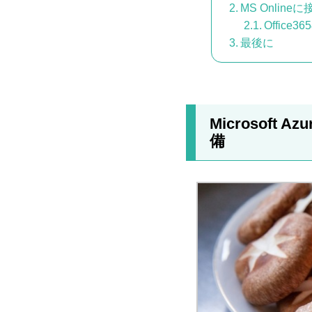
MS Online
Offic
最後に
Microsoft A
備