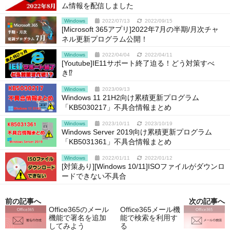
ム情報を配信しました
Windows
2022/07/13
2022/09/15
[Microsoft 365アプリ]2022年7月の半期/月次チャ
ネル更新プログラム公開！
Windows
2022/04/04
2022/04/11
[Youtube]IE11サポート終了迫る！どう対策すべ
き⁉
Windows
2023/09/13
Windows 11 21H2向け累積更新プログラム
「KB5030217」不具合情報まとめ
Windows
2023/10/11
2023/10/19
Windows Server 2019向け累積更新プログラム
「KB5031361」不具合情報まとめ
Windows
2022/01/11
2022/01/12
[対策あり][Windows 10/11]ISOファイルがダウンロ
ードできない不具合
前の記事へ
次の記事へ
Office365のメール
Office365メール機
機能で署名を追加
能で検索を利用す
してみよう
る