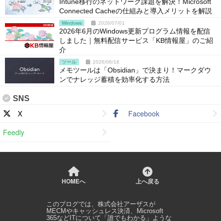
Intune移行のネットワーク課題を解決！Microsoft
Connected Cacheの仕組みと導入メリットを解説
Windows
2026/07/01
2026年6月のWindows更新プログラム情報を配信
しました｜無料配信サービス「KB情報屋」のご紹
介
ツール
2026/06/18
メモツールは「Obsidian」で決まり！マークダウ
ンでナレッジ蓄積を効率化する方法
SNS
X
Facebook
Feedly
HOMEへ
上へ戻る
このブログでは、
株式会社アーザス
が
MECMやキャッシュレス決済、Microsoft
365などITについて「誰でもわかる」ような