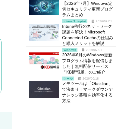
【2026年7月】Windows定
例セキュリティ更新プログ
ラムまとめ
Intune/Autopilot
2026/07/01
Intune移行のネットワーク
課題を解決！Microsoft
Connected Cacheの仕組み
と導入メリットを解説
Windows
2026/07/01
2026年6月のWindows更新
プログラム情報を配信しま
した｜無料配信サービス
「KB情報屋」のご紹介
ツール
2026/06/18
メモツールは「Obsidian」
で決まり！マークダウンで
ナレッジ蓄積を効率化する
方法