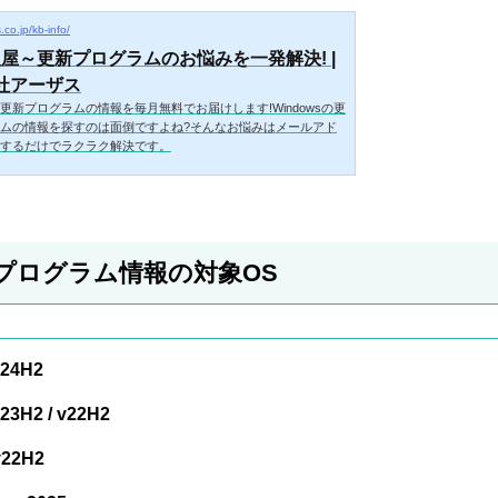
s.co.jp/kb-info/
報屋～更新プログラムのお悩みを一発解決! |
社アーザス
sの更新プログラムの情報を毎月無料でお届けします!Windowsの更
ムの情報を探すのは面倒ですよね?そんなお悩みはメールアド
するだけでラクラク解決です。
更新プログラム情報の対象OS
v24H2
23H2 / v22H2
v22H2