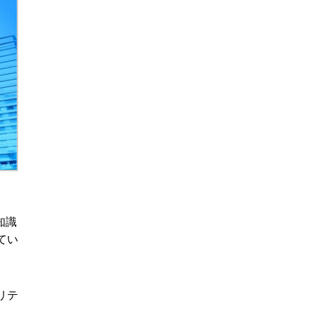
知識
てい
リテ