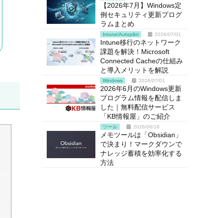
【2026年7月】Windows定
例セキュリティ更新プログ
ラムまとめ
Intune/Autopilot
2026/07/01
Intune移行のネットワーク
課題を解決！Microsoft
Connected Cacheの仕組み
と導入メリットを解説
Windows
2026/07/01
2026年6月のWindows更新
プログラム情報を配信しま
した｜無料配信サービス
「KB情報屋」のご紹介
ツール
2026/06/18
メモツールは「Obsidian」
で決まり！マークダウンで
ナレッジ蓄積を効率化する
方法