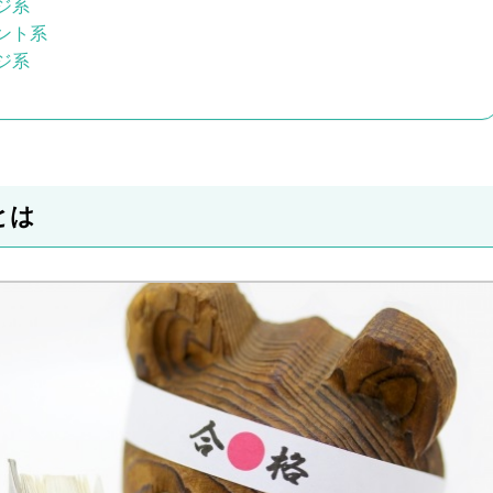
ジ系
ント系
ジ系
とは