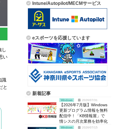
Intune/Autopilot/MECMサービス
eスポーツを応援しています
強し
思い
知識
だと
新着記事
Windows
2026/07/31
【2026年7月版】Windows
更新プログラム情報を無料
配信中！「KB情報屋」で
情シスの月次業務を効率化
Windows
2026/07/15