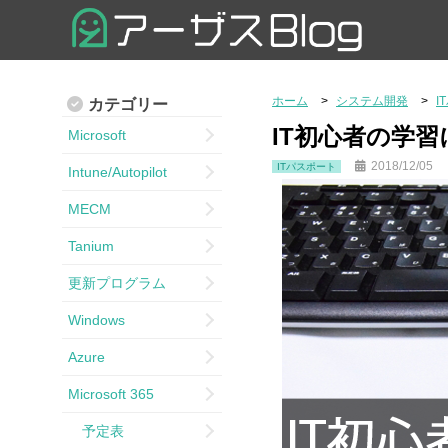
ホーム
システム開発
I
カテゴリー
IT初心者の学習
Microsoft
2018/12/05
ITパスポート
Intune/Autopilot
MECM
Tanium
更新プログラム
Windows
Azure
Microsoft 365
予定表