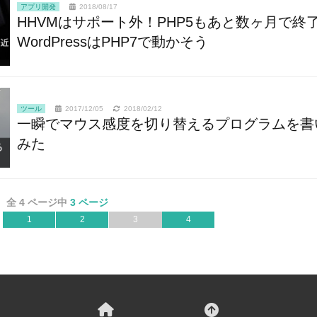
アプリ開発
2018/08/17
HHVMはサポート外！PHP5もあと数ヶ月で終
WordPressはPHP7で動かそう
ツール
2017/12/05
2018/02/12
一瞬でマウス感度を切り替えるプログラムを書
みた
全 4 ページ中
3 ページ
1
2
3
4