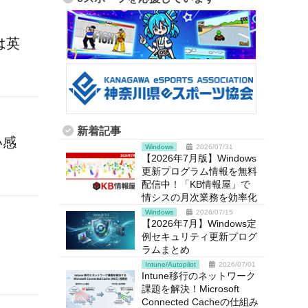
は英
新着記事
い感
Windows
2026/07/31
【2026年7月版】Windows
更新プログラム情報を無料
配信中！「KB情報屋」で
情シスの月次業務を効率化
Windows
2026/07/15
【2026年7月】Windows定
例セキュリティ更新プログ
ラムまとめ
Intune/Autopilot
2026/07/01
Intune移行のネットワーク
課題を解決！Microsoft
Connected Cacheの仕組み