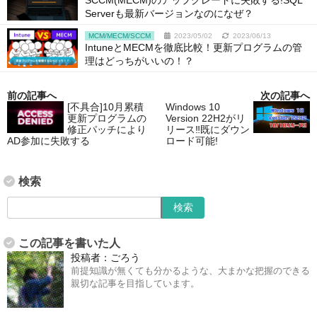
Serverも最新バージョンなのになぜ？
MCM/MECM/SCCM
2023/05/02
2023/06/13
IntuneとMECMを徹底比較！更新プログラムの管
理はどっちがいいの！？
前の記事へ
次の記事へ
[不具合]10月累積
Windows 10
更新プログラムの
Version 22H2がリ
修正パッチにより
リース‼既にダウン
AD参加に失敗する
ロード可能!
検索
この記事を書いた人
投稿者：
ごろう
前提知識が無くても分かるような、大まかな把握のできる
親切な記事を目指しています。