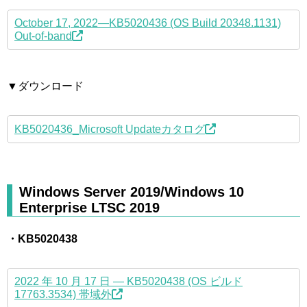
October 17, 2022—KB5020436 (OS Build 20348.1131)
Out-of-band
▼ダウンロード
KB5020436_Microsoft Updateカタログ
Windows Server 2019/Windows 10
Enterprise LTSC 2019
・KB5020438
2022 年 10 月 17 日 — KB5020438 (OS ビルド
17763.3534) 帯域外