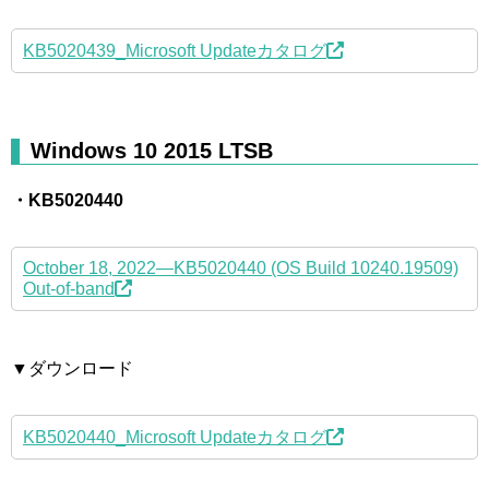
KB5020439_Microsoft Updateカタログ
Windows 10 2015 LTSB
・KB5020440
October 18, 2022—KB5020440 (OS Build 10240.19509)
Out-of-band
▼ダウンロード
KB5020440_Microsoft Updateカタログ