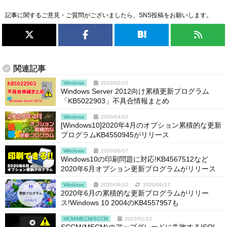
記事に関するご意見・ご質問がございましたら、SNS投稿をお願いします。
関連記事
Windows
2023/02/15
Windows Server 2012向け累積更新プログラム
「KB5022903」不具合情報まとめ
Windows
2020/04/22
[Windows10]2020年4月のオプション累積的な更新
プログラムKB4550945がリリース
Windows
2020/06/17
Windows10の印刷問題に対応!KB4567512など
2020年6月オプション更新プログラムがリリース
Windows
2020/06/10
2020/06/17
2020年6月の累積的な更新プログラムがリリー
ス!Windows 10 2004のKB4557957も
MCM/MECM/SCCM
2023/01/12
SCCM(MECM)のアップグレードに失敗する!SQL