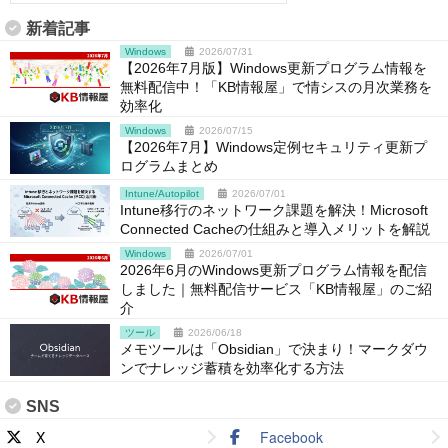
新着記事
Windows
2026/07/31
【2026年7月版】Windows更新プログラム情報を
無料配信中！「KB情報屋」で情シスの月次業務を
効率化
Windows
2026/07/15
【2026年7月】Windows定例セキュリティ更新プ
ログラムまとめ
Intune/Autopilot
2026/07/01
Intune移行のネットワーク課題を解決！Microsoft
Connected Cacheの仕組みと導入メリットを解説
Windows
2026/07/01
2026年6月のWindows更新プログラム情報を配信
しました｜無料配信サービス「KB情報屋」のご紹
介
ツール
2026/06/18
メモツールは「Obsidian」で決まり！マークダウ
ンでナレッジ蓄積を効率化する方法
SNS
X
Facebook