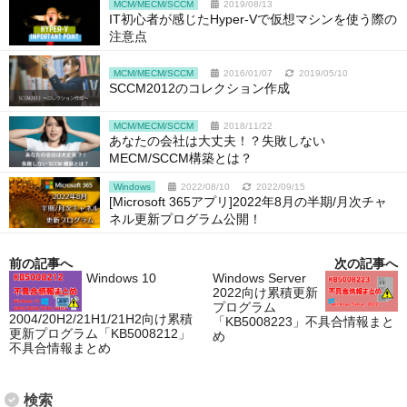
MCM/MECM/SCCM
2019/08/13
IT初心者が感じたHyper-Vで仮想マシンを使う際の
注意点
MCM/MECM/SCCM
2016/01/07
2019/05/10
SCCM2012のコレクション作成
MCM/MECM/SCCM
2018/11/22
あなたの会社は大丈夫！？失敗しない
MECM/SCCM構築とは？
Windows
2022/08/10
2022/09/15
[Microsoft 365アプリ]2022年8月の半期/月次チャ
ネル更新プログラム公開！
前の記事へ
次の記事へ
Windows 10
Windows Server
2022向け累積更新
プログラム
2004/20H2/21H1/21H2向け累積
「KB5008223」不具合情報まと
更新プログラム「KB5008212」
め
不具合情報まとめ
検索