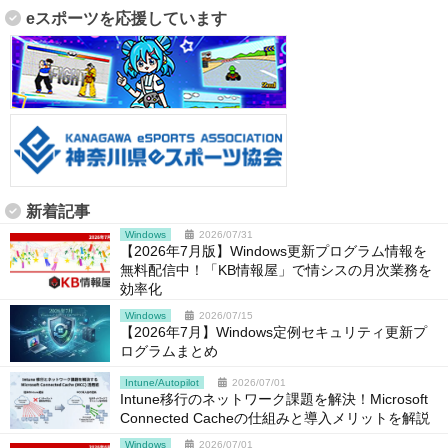
eスポーツを応援しています
新着記事
Windows
2026/07/31
【2026年7月版】Windows更新プログラム情報を
無料配信中！「KB情報屋」で情シスの月次業務を
効率化
Windows
2026/07/15
【2026年7月】Windows定例セキュリティ更新プ
ログラムまとめ
Intune/Autopilot
2026/07/01
Intune移行のネットワーク課題を解決！Microsoft
Connected Cacheの仕組みと導入メリットを解説
Windows
2026/07/01