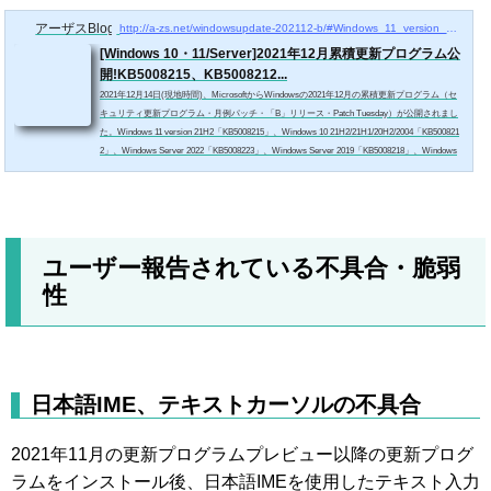
アーザスBlog
http://a-zs.net/windowsupdate-202112-b/#Windows_11_version_21H2
[Windows 10・11/Server]2021年12月累積更新プログラム公
開!KB5008215、KB5008212...
2021年12月14日(現地時間)、MicrosoftからWindowsの2021年12月の累積更新プログラム（セ
キュリティ更新プログラム・月例パッチ・「B」リリース・Patch Tuesday）が公開されまし
た。Windows 11 version 21H2「KB5008215」、Windows 10 21H2/21H1/20H2/2004「KB500821
2」、Windows Server 2022「KB5008223」、Windows Server 2019「KB5008218」、Windows
Server 2016「KB5008207」、Windows Server 2012 R2「KB5008263」、Windows Server 2012
「KB5008277」などが含まれています。深刻度Criticalの脆弱性CVE-2021-43233/CVE-2021-43
215/C...
ユーザー報告されている不具合・脆弱
性
日本語IME、テキストカーソルの不具合
2021年11月の更新プログラムプレビュー以降の更新プログ
ラムをインストール後、日本語IMEを使用したテキスト入力