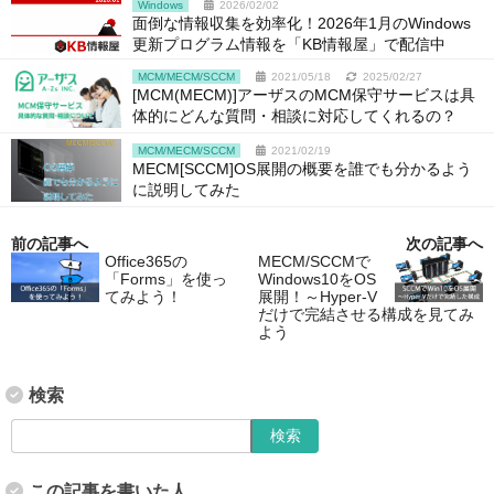
Windows
2026/02/02
面倒な情報収集を効率化！2026年1月のWindows
更新プログラム情報を「KB情報屋」で配信中
MCM/MECM/SCCM
2021/05/18
2025/02/27
[MCM(MECM)]アーザスのMCM保守サービスは具
体的にどんな質問・相談に対応してくれるの？
MCM/MECM/SCCM
2021/02/19
MECM[SCCM]OS展開の概要を誰でも分かるよう
に説明してみた
前の記事へ
次の記事へ
Office365の
MECM/SCCMで
「Forms」を使っ
Windows10をOS
てみよう！
展開！～Hyper-V
だけで完結させる構成を見てみ
よう
検索
この記事を書いた人