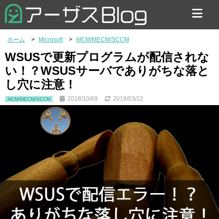
お問い合わせ
ホーム
Microsoft
MCM/MECM/SCCM
WSUSで更新プログラムが配信されな
い！？WSUSサーバでありがちな落と
し穴に注意！
2018/10/09
2019/03/22
MCM/MECM/SCCM