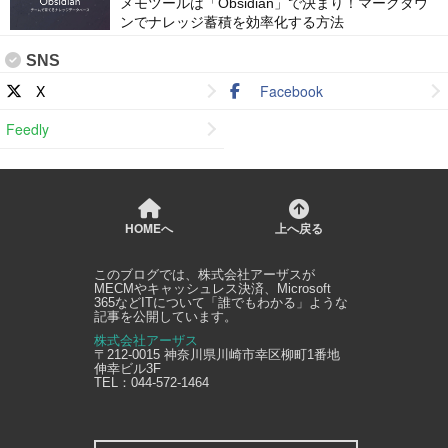
メモツールは「Obsidian」で決まり！マークダウ
ンでナレッジ蓄積を効率化する方法
SNS
X
Facebook
Feedly
HOMEへ
上へ戻る
このブログでは、
株式会社アーザス
が
MECMやキャッシュレス決済、Microsoft
365などITについて「誰でもわかる」ような
記事を公開しています。
株式会社アーザス
〒212-0015
神奈川県
川崎市幸区
柳町1番地
伸幸ビル3F
TEL：
044-572-1464