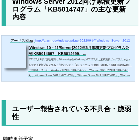
Windows Server 2012向け累積更新プ
ログラム「KB5014747」の主な更新
内容
アーザスBlog
http://a-zs.net/windowsupdate-202206-b/#Windows_Server_2012
[Windows 10・11/Server]2022年6月累積更新プログラム公
開!KB5014697、KB5014699、...
2022年6月14日(現地時間)、MicrosoftからWindowsの2022年6月の累積更新プログラム（セキ
ュリティ更新プログラム・月例パッチ・「B」リリース・Patch Tuesday・.NET Framework）
が公開されました。Windows 11 21H2「KB5014697」、Windows 10 21H2/21H1「KB501469
9」、Windows Server 2022「KB5014678」、Windows Server 2019「KB5014692」、Windows
Server 2016「KB5014702」、Windows Server 2012 R2「KB5014738」、Windows Server 2012
「KB5014747」などが含まれています。今月のリリースでは計3件の重要度「Critical」の脆弱
性(CVE-2...
ユーザー報告されている不具合・脆弱
性
随時更新予定