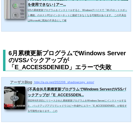
を使用できない | アー...
6月の累積更新プログラムをインストールすると、Windowsデバイスで「Wi-Fiホットスポッ
ト機能」のホストPCがインターネットに接続できなくなる可能性があります。 この不具合
はMicrosoftに既知の不具合として確
6月累積更新プログラムでWindows Server
のVSSバックアップが
「E_ACCESSDENIED」エラーで失敗
アーザスBlog
http://a-zs.net/202206_shadowcopy_error/
[不具合]6月累積更新プログラムでWindows ServerのVSSバ
ックアップが「E_ACCESSDEN...
2022年6月15日にリリースされた累積更新プログラムをWindows Serverにインストールする
と、バックアップアプリでシャドウコピー作成中にエラー「E_ACCESSDENIED」が発生す
る可能性があります。 この