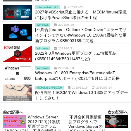
Intune/Autopilot
2025/12/26
2027年VBScript廃止に備える！MECM/Intune環境
におけるPowerShell移行の全工程
Windows
2021/05/20
[不具合]Teams・Outlook・OneDriveにエラーでサ
インインできない!Windows 10 1909の累積的な更
新プログラムKB5003169に問題
Windows
2022/03/31
2022年3月Windows更新プログラム情報配信
(KB5011493/KB5011487など)
Windows
2020/08/28
Windows 10 1803 Enterprise/Education/IoT
Enterpriseのサポートが2021年5月11日に延長
MCM/MECM/SCCM
2018/11/16
2019/05/14
配信再開！SCCMでWindows10 1809にアップデー
トしてみた！
前の記事へ
次の記事へ
Windows Server
[不具合]6月累積更
2012 R2向け累積
新プログラムで
更新プログラム
Windows Serverの
「KB5014738」不具合情報まと
VSSバックアップが