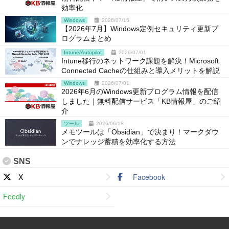
効率化
Windows
2026/07/15
【2026年7月】Windows定例セキュリティ更新プ
ログラムまとめ
Intune/Autopilot
2026/07/01
Intune移行のネットワーク課題を解決！Microsoft
Connected Cacheの仕組みと導入メリットを解説
Windows
2026/07/01
2026年6月のWindows更新プログラム情報を配信
しました｜無料配信サービス「KB情報屋」のご紹
介
ツール
2026/06/18
メモツールは「Obsidian」で決まり！マークダウ
ンでナレッジ蓄積を効率化する方法
SNS
X
Facebook
Feedly