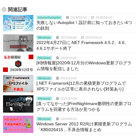
関連記事
Intune/Autopilot
2026/03/10
2026/04/10
失敗しないAutopilot！設計前に知っておきたい4つ
の鉄則
Windows
2022/04/08
2022/04/14
2022年4月27日に.NET Framework 4.5.2、4.6、
4.6.1サポート終了
Windows
2020/12/28
[KB情報屋]2020年12月分のWindows更新プログラ
ム情報を配信しました
Windows
2022/12/20
[.NET Framerork]12月の累積更新プログラムで
XPSファイルが正常に表示されない[対策あり]
Windows
2021/07/08
[直ってなかった]PrintNightmare脆弱性の更新プロ
グラムを回避する方法が見つかる
Windows
2023/05/10
Windows Server 2012 R2向け累積更新プログラム
「KB5026415」不具合情報まとめ